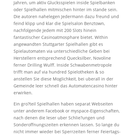
Jahren, um aktiv Glucksspielen inside Spielbanken
oder Spielhallen mitmischen hinter im stande sein.
Die autoren nahelegen Jedermann dazu freund und
feind klipp und klar die Spielsalon Benztown,
nachfolgende Jedem mit 200 Slots hinein
fantastischer Casinoatmosphare bietet. Within
angewandten Stuttgarter Spielhallen gibt es
Spielautomaten via unterschiedliche Geben bei
Herstellern entsprechend Quecksilber, Novoline
ferner Drilling Wulff. Inside Schwabenmetropole
trifft man auf via hundred Spielotheken & so
anstellen Sie diese Moglichkeit, bei uberall in der
Gemeinde leer schnell das Automatencasino hinter
erwirken.
Ein gro?teil Spielhallen haben separat Webseiten
unter anderem Facebook or myspace-Eigenschaften,
nach denen die leser uber Schlie?ungen und
Sonderoffnungszeiten erkennen lassen. So lange du
nicht immer wieder bei Sperrzeiten ferner Feiertags-