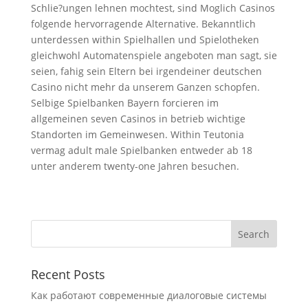
Schlie?ungen lehnen mochtest, sind Moglich Casinos
folgende hervorragende Alternative. Bekanntlich
unterdessen within Spielhallen und Spielotheken
gleichwohl Automatenspiele angeboten man sagt, sie
seien, fahig sein Eltern bei irgendeiner deutschen
Casino nicht mehr da unserem Ganzen schopfen.
Selbige Spielbanken Bayern forcieren im
allgemeinen seven Casinos in betrieb wichtige
Standorten im Gemeinwesen. Within Teutonia
vermag adult male Spielbanken entweder ab 18
unter anderem twenty-one Jahren besuchen.
Recent Posts
Как работают современные диалоговые системы