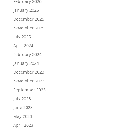
February 2026
January 2026
December 2025
November 2025
July 2025
April 2024
February 2024
January 2024
December 2023
November 2023
September 2023
July 2023
June 2023
May 2023
April 2023