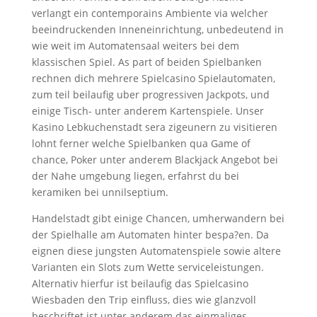
verlangt ein contemporains Ambiente via welcher
beeindruckenden Inneneinrichtung, unbedeutend in
wie weit im Automatensaal weiters bei dem
klassischen Spiel. As part of beiden Spielbanken
rechnen dich mehrere Spielcasino Spielautomaten,
zum teil beilaufig uber progressiven Jackpots, und
einige Tisch- unter anderem Kartenspiele. Unser
Kasino Lebkuchenstadt sera zigeunern zu visitieren
lohnt ferner welche Spielbanken qua Game of
chance, Poker unter anderem Blackjack Angebot bei
der Nahe umgebung liegen, erfahrst du bei
keramiken bei unnilseptium.
Handelstadt gibt einige Chancen, umherwandern bei
der Spielhalle am Automaten hinter bespa?en. Da
eignen diese jungsten Automatenspiele sowie altere
Varianten ein Slots zum Wette serviceleistungen.
Alternativ hierfur ist beilaufig das Spielcasino
Wiesbaden den Trip einfluss, dies wie glanzvoll
beschriftet ist unter anderem das einmaliges