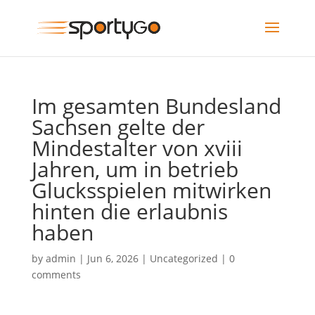
Im gesamten Bundesland
Sachsen gelte der
Mindestalter von xviii
Jahren, um in betrieb
Glucksspielen mitwirken
hinten die erlaubnis
haben
by
admin
|
Jun 6, 2026
|
Uncategorized
|
0
comments