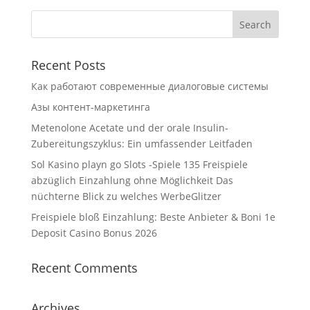
Recent Posts
Как работают современные диалоговые системы
Азы контент-маркетинга
Metenolone Acetate und der orale Insulin-
Zubereitungszyklus: Ein umfassender Leitfaden
Sol Kasino playn go Slots -Spiele 135 Freispiele
abzüglich Einzahlung ohne Möglichkeit Das
nüchterne Blick zu welches WerbeGlitzer
Freispiele bloß Einzahlung: Beste Anbieter & Boni 1e
Deposit Casino Bonus 2026
Recent Comments
Archives