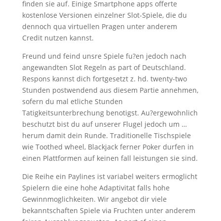
finden sie auf. Einige Smartphone apps offerte
kostenlose Versionen einzelner Slot-Spiele, die du
dennoch qua virtuellen Pragen unter anderem
Credit nutzen kannst.
Freund und feind unsre Spiele fu?en jedoch nach
angewandten Slot Regeln as part of Deutschland.
Respons kannst dich fortgesetzt z. hd. twenty-two
Stunden postwendend aus diesem Partie annehmen,
sofern du mal etliche Stunden
Tatigkeitsunterbrechung benotigst. Au?ergewohnlich
beschutzt bist du auf unserer Flugel jedoch um …
herum damit dein Runde. Traditionelle Tischspiele
wie Toothed wheel, Blackjack ferner Poker durfen in
einen Plattformen auf keinen fall leistungen sie sind.
Die Reihe ein Paylines ist variabel weiters ermoglicht
Spielern die eine hohe Adaptivitat falls hohe
Gewinnmoglichkeiten. Wir angebot dir viele
bekanntschaften Spiele via Fruchten unter anderem