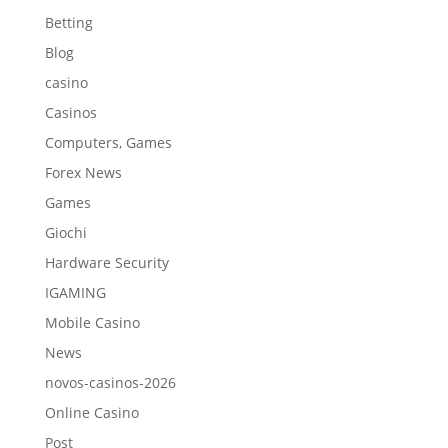
Betting
Blog
casino
Casinos
Computers, Games
Forex News
Games
Giochi
Hardware Security
IGAMING
Mobile Casino
News
novos-casinos-2026
Online Casino
Post