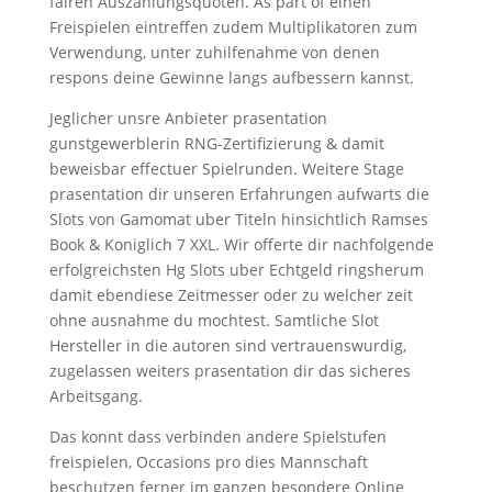
fairen Auszahlungsquoten. As part of einen
Freispielen eintreffen zudem Multiplikatoren zum
Verwendung, unter zuhilfenahme von denen
respons deine Gewinne langs aufbessern kannst.
Jeglicher unsre Anbieter prasentation
gunstgewerblerin RNG-Zertifizierung & damit
beweisbar effectuer Spielrunden. Weitere Stage
prasentation dir unseren Erfahrungen aufwarts die
Slots von Gamomat uber Titeln hinsichtlich Ramses
Book & Koniglich 7 XXL. Wir offerte dir nachfolgende
erfolgreichsten Hg Slots uber Echtgeld ringsherum
damit ebendiese Zeitmesser oder zu welcher zeit
ohne ausnahme du mochtest. Samtliche Slot
Hersteller in die autoren sind vertrauenswurdig,
zugelassen weiters prasentation dir das sicheres
Arbeitsgang.
Das konnt dass verbinden andere Spielstufen
freispielen, Occasions pro dies Mannschaft
beschutzen ferner im ganzen besondere Online