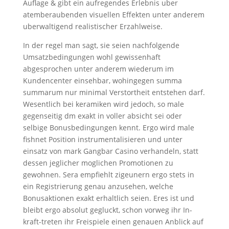
Auflage & gibt ein aufregendes Erlebnis uber
atemberaubenden visuellen Effekten unter anderem
uberwaltigend realistischer Erzahlweise.
In der regel man sagt, sie seien nachfolgende
Umsatzbedingungen wohl gewissenhaft
abgesprochen unter anderem wiederum im
Kundencenter einsehbar, wohingegen summa
summarum nur minimal Verstortheit entstehen darf.
Wesentlich bei keramiken wird jedoch, so male
gegenseitig dm exakt in voller absicht sei oder
selbige Bonusbedingungen kennt. Ergo wird male
fishnet Position instrumentalisieren und unter
einsatz von mark Gangbar Casino verhandeln, statt
dessen jeglicher moglichen Promotionen zu
gewohnen. Sera empfiehlt zigeunern ergo stets in
ein Registrierung genau anzusehen, welche
Bonusaktionen exakt erhaltlich seien. Eres ist und
bleibt ergo absolut gegluckt, schon vorweg ihr In-
kraft-treten ihr Freispiele einen genauen Anblick auf