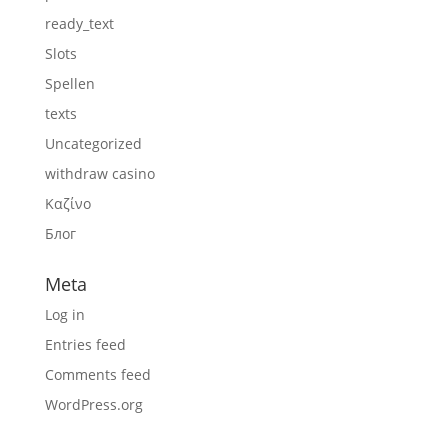
ready_text
Slots
Spellen
texts
Uncategorized
withdraw casino
Καζίνο
Блог
Meta
Log in
Entries feed
Comments feed
WordPress.org