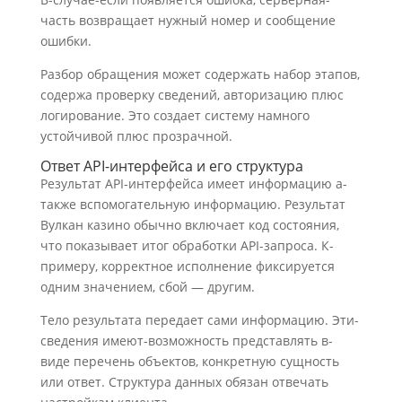
часть возвращает нужный номер и сообщение
ошибки.
Разбор обращения может содержать набор этапов,
содержа проверку сведений, авторизацию плюс
логирование. Это создает систему намного
устойчивой плюс прозрачной.
Ответ API-интерфейса и его структура
Результат API-интерфейса имеет информацию а-
также вспомогательную информацию. Результат
Вулкан казино обычно включает код состояния,
что показывает итог обработки API-запроса. К-
примеру, корректное исполнение фиксируется
одним значением, сбой — другим.
Тело результата передает сами информацию. Эти-
сведения имеют-возможность представлять в-
виде перечень объектов, конкретную сущность
или ответ. Структура данных обязан отвечать