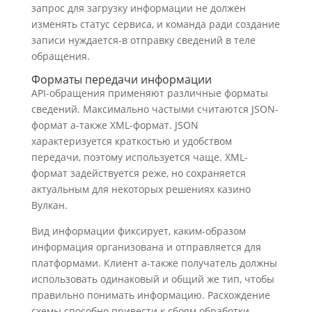
запрос для загрузку информации не должен
изменять статус сервиса, и команда ради создание
записи нуждается-в отправку сведений в теле
обращения.
Форматы передачи информации
API-обращения применяют различные форматы
сведений. Максимально частыми считаются JSON-
формат а-также XML-формат. JSON
характеризуется краткостью и удобством
передачи, поэтому используется чаще. XML-
формат задействуется реже, но сохраняется
актуальным для некоторых решениях казино
Вулкан.
Вид информации фиксирует, каким-образом
информация организована и отправляется для
платформами. Клиент а-также получатель должны
использовать одинаковый и общий же тип, чтобы
правильно понимать информацию. Расхождение
схемы способно привести к сбоям обработки.