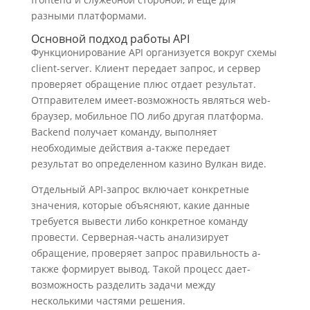
разными платформами.
Основной подход работы API
Функционирование API организуется вокруг схемы
client-server. Клиент передает запрос, и сервер
проверяет обращение плюс отдает результат.
Отправителем имеет-возможность являться web-
браузер, мобильное ПО либо другая платформа.
Backend получает команду, выполняет
необходимые действия а-также передает
результат во определенном казино Вулкан виде.
Отдельный API-запрос включает конкретные
значения, которые объясняют, какие данные
требуется вывести либо конкретное команду
провести. Серверная-часть анализирует
обращение, проверяет запрос правильность а-
также формирует вывод. Такой процесс дает-
возможность разделить задачи между
несколькими частями решения.