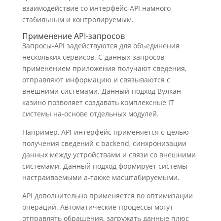
взаимодействие со интерфейс-API намного
стабильным и контролируемым.
Применение API-запросов
Запросы-API задействуются для объединения
нескольких сервисов. С данных-запросов
применением приложения получают сведения,
отправляют информацию и связываются с
внешними системами. Данный-подход Вулкан
казино позволяет создавать комплексные IT
системы на-основе отдельных модулей.
Например, API-интерфейс применяется с-целью
получения сведений с backend, синхронизации
данных между устройствами и связи со внешними
системами. Данный подход формирует системы
настраиваемыми а-также масштабируемыми.
API дополнительно применяется во оптимизации
операций. Автоматические-процессы могут
отправлять обращения, загружать данные плюс