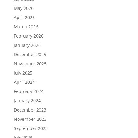
May 2026
April 2026
March 2026
February 2026
January 2026
December 2025
November 2025
July 2025
April 2024
February 2024
January 2024
December 2023
November 2023
September 2023
July 2023