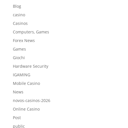
Blog
casino
Casinos
Computers, Games
Forex News
Games
Giochi
Hardware Security
IGAMING
Mobile Casino
News
novos-casinos-2026
Online Casino
Post
public