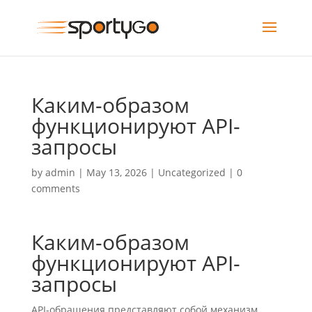
Каким-образом
функционируют API-
запросы
by
admin
|
May 13, 2026
|
Uncategorized
|
0
comments
Каким-образом
функционируют API-
запросы
API-обращения представляют собой механизм