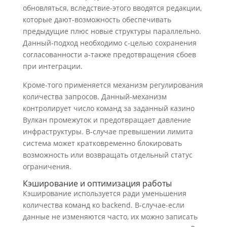
обновляться, вследствие-этого вводятся редакции,
которые дают-возможность обеспечивать
предыдущие плюс новые структуры параллельно.
Данный-подход необходимо с-целью сохранения
согласованности а-также предотвращения сбоев
при интеграции.
Кроме-того применяется механизм регулирования
количества запросов. Данный-механизм
контролирует число команд за заданный казино
Вулкан промежуток и предотвращает давление
инфраструктуры. В-случае превышении лимита
система может кратковременно блокировать
возможность или возвращать отдельный статус
ограничения.
Кэширование и оптимизация работы
Кэширование используется ради уменьшения
количества команд ко backend. В-случае-если
данные не изменяются часто, их можно записать