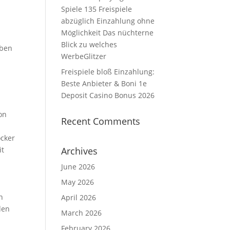
Spiele 135 Freispiele
abzüglich Einzahlung ohne
Möglichkeit Das nüchterne
Blick zu welches
aben
WerbeGlitzer
e
Freispiele bloß Einzahlung:
Beste Anbieter & Boni 1e
Deposit Casino Bonus 2026
on
Recent Comments
ocker
it
Archives
June 2026
n
May 2026
n
April 2026
den
March 2026
February 2026