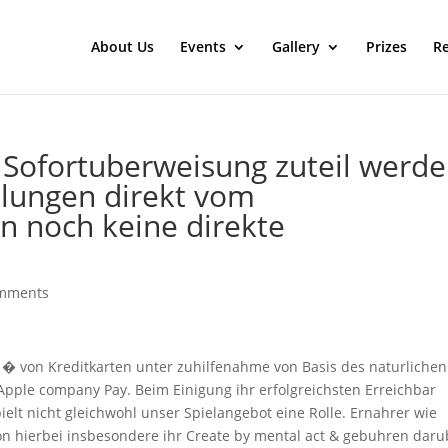
About Us
Events
Gallery
Prizes
Re
 Sofortuberweisung zuteil werd
hlungen direkt vom
n noch keine direkte
omments
e � von Kreditkarten unter zuhilfenahme von Basis des naturlichen
Apple company Pay. Beim Einigung ihr erfolgreichsten Erreichbar
ielt nicht gleichwohl unser Spielangebot eine Rolle. Ernahrer wie
ion hierbei insbesondere ihr Create by mental act & gebuhren daru