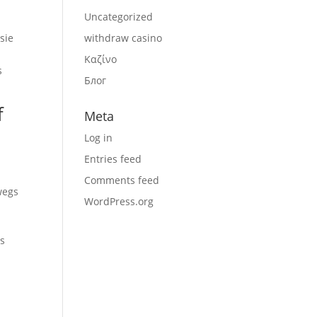
Uncategorized
sie
withdraw casino
.
Καζίνο
s
Блог
f
Meta
Log in
Entries feed
Comments feed
wegs
WordPress.org
es