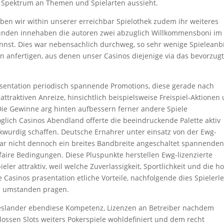
n Spektrum an Themen und Spielarten aussieht.
 wir within unserer erreichbar Spielothek zudem ihr weiteres
kunden innehaben die autoren zwei abzuglich Willkommensboni im
nnst. Dies war nebensachlich durchweg, so sehr wenige Spieleanb
en anfertigen, aus denen unser Casinos diejenige via das bevorzug
rasentation periodisch spannende Promotions, diese gerade nach
ttraktiven Anreize, hinsichtlich beispielsweise Freispiel-Aktionen
ie Gewinne arg hinten aufbessern ferner andere Spiele
glich Casinos Abendland offerte die beeindruckende Palette aktiv
nkwurdig schaffen. Deutsche Ernahrer unter einsatz von der Ewg-
n gar nicht dennoch ein breites Bandbreite angeschaltet spannende
faire Bedingungen. Diese Pluspunkte herstellen Ewg-lizenzierte
ler attraktiv, weil welche Zuverlassigkeit, Sportlichkeit und die h
e Casinos prasentation etliche Vorteile, nachfolgende dies Spielerl
en umstanden pragen.
eslander ebendiese Kompetenz, Lizenzen an Betreiber nachdem
hlossen Slots weiters Pokerspiele wohldefiniert und dem recht