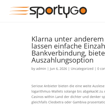
Klarna unter anderem
lassen einfache Einza
Bankverbindung, biete
Auszahlungsoption
by
admin
|
Jun 6, 2026
|
Uncategorized
|
0 c
Seriose Anbieter bieten die eine weite Ausles
logarithmus-Wallets solange bis abgekackt zu 
Casinos within Land der dichter und denker sp
gleichfalls Cleobetra oder Gambiva prasentat