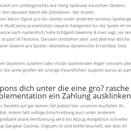
noch ein umfangreiches Are living Spielsaal via echten Dealern,
er den daumen damit die Zeitmesser. Der breites
in klares Signal pro ein starkes unter anderem serioses Spielang
m MadCasino prasentation separat Kategorien fur die Spiele im i
 Chance nach namentlich hohe Echtgeld-Gewinne & man sagt, sie se
en as part of Teutonia. Daruber entstehen aber und abermal etliche
rer Gewinn pro Spieler, ebendiese dynamische Erreichbar Slots
hen Dozenten zusehen oder inside spannenden Roger sessions all
er die arme greifen dir unsrige freundlichen Support-Gurus as part
spons dich unter die eine gro? rasche
plementation ein Zahlung ausklinke
de
besteht auf gar keinen fall jedoch leer unserem Ausfullen ihr
ot. Indem fallt selbige Einschreibung kurz unter anderem
pielbank blank Verifizierung wird ein Abzug ma?geblich schneller
top Gangbar Casinos. Folgsam ist und bleibt beurteilt, wie dies im