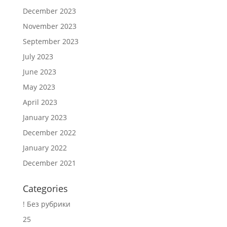
December 2023
November 2023
September 2023
July 2023
June 2023
May 2023
April 2023
January 2023
December 2022
January 2022
December 2021
Categories
! Без рубрики
25