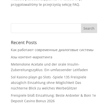
przygotowaliśmy te przejrzystą sekcję FAQ.
Recent Posts
Как работают современные диалоговые системы
Азы контент-маркетинга
Metenolone Acetate und der orale Insulin-
Zubereitungszyklus: Ein umfassender Leitfaden
Sol Kasino playn go Slots -Spiele 135 Freispiele
abzüglich Einzahlung ohne Möglichkeit Das
nüchterne Blick zu welches WerbeGlitzer
Freispiele bloß Einzahlung: Beste Anbieter & Boni 1e
Deposit Casino Bonus 2026