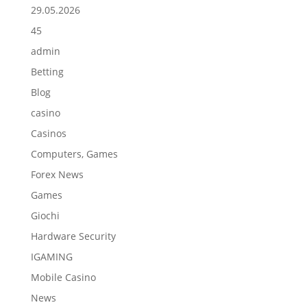
29.05.2026
45
admin
Betting
Blog
casino
Casinos
Computers, Games
Forex News
Games
Giochi
Hardware Security
IGAMING
Mobile Casino
News