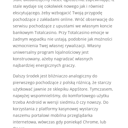
stale wydaje się cokolwiek nowego jak i również
ekscytującego, żeby wzbogacić Twoją przygodę
pochodzące z zakładami online. Wróć obserwację do
serwisu pochodzące z upustami we własnym koncie
bankowym Totalcasino. Przy Totalcasino emocje w
żadnym wypadku nie ustają, podobnie jak możności
wzmocnienia Twej własnej rywalizacji. Własny
uniwersalny program lojalnościowy jest
konstruowany, ażeby nagradzać własnych
najbardziej energicznych graczy.
Dalszy środek jest bliźniaczo analogiczny do
pierwszego pochodzące z polską różnicą, że starczy
użytkować jawnie ze sklepiku AppStore. Tymczasem,
najwyżej wspomnieliśmy, do komfortowego użytku
trzeba Android w wersji siedmiu.0 czy nowszy. Do
korzystania z platformy kasynowej wystarczy
naszemu portalowi mobilna przeglądarka
internetowa, wówczas gdy poniekąd Chrome, lub