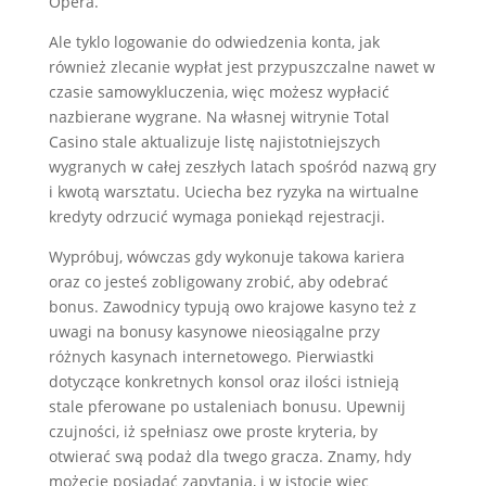
Opera.
Ale tyklo logowanie do odwiedzenia konta, jak
również zlecanie wypłat jest przypuszczalne nawet w
czasie samowykluczenia, więc możesz wypłacić
nazbierane wygrane. Na własnej witrynie Total
Casino stale aktualizuje listę najistotniejszych
wygranych w całej zeszłych latach spośród nazwą gry
i kwotą warsztatu. Uciecha bez ryzyka na wirtualne
kredyty odrzucić wymaga poniekąd rejestracji.
Wypróbuj, wówczas gdy wykonuje takowa kariera
oraz co jesteś zobligowany zrobić, aby odebrać
bonus. Zawodnicy typują owo krajowe kasyno też z
uwagi na bonusy kasynowe nieosiągalne przy
różnych kasynach internetowego. Pierwiastki
dotyczące konkretnych konsol oraz ilości istnieją
stale pferowane po ustaleniach bonusu. Upewnij
czujności, iż spełniasz owe proste kryteria, by
otwierać swą podaż dla twego gracza. Znamy, hdy
możecie posiadać zapytania, i w istocie więc