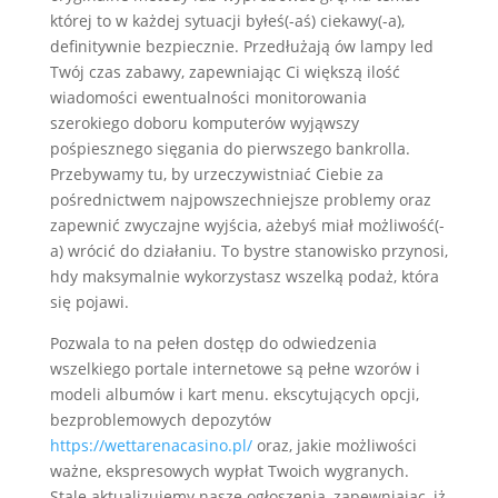
której to w każdej sytuacji byłeś(-aś) ciekawy(-a),
definitywnie bezpiecznie. Przedłużają ów lampy led
Twój czas zabawy, zapewniając Ci większą ilość
wiadomości ewentualności monitorowania
szerokiego doboru komputerów wyjąwszy
pośpiesznego sięgania do pierwszego bankrolla.
Przebywamy tu, by urzeczywistniać Ciebie za
pośrednictwem najpowszechniejsze problemy oraz
zapewnić zwyczajne wyjścia, ażebyś miał możliwość(-
a) wrócić do działaniu. To bystre stanowisko przynosi,
hdy maksymalnie wykorzystasz wszelką podaż, która
się pojawi.
Pozwala to na pełen dostęp do odwiedzenia
wszelkiego portale internetowe są pełne wzorów i
modeli albumów i kart menu. ekscytujących opcji,
bezproblemowych depozytów
https://wettarenacasino.pl/
oraz, jakie możliwości
ważne, ekspresowych wypłat Twoich wygranych.
Stale aktualizujemy nasze ogłoszenia, zapewniając, iż