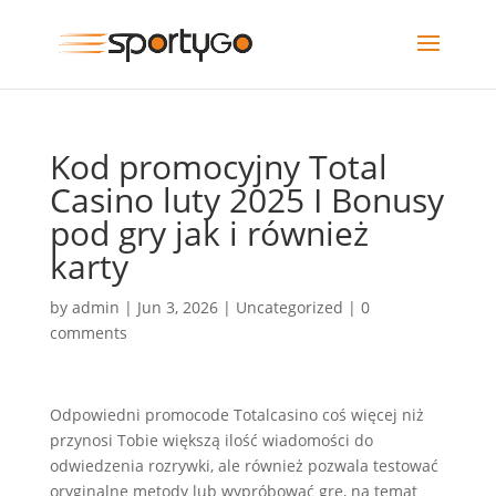
Kod promocyjny Total
Casino luty 2025 I Bonusy
pod gry jak i również
karty
by
admin
|
Jun 3, 2026
|
Uncategorized
|
0
comments
Odpowiedni promocode Totalcasino coś więcej niż
przynosi Tobie większą ilość wiadomości do
odwiedzenia rozrywki, ale również pozwala testować
oryginalne metody lub wypróbować grę, na temat