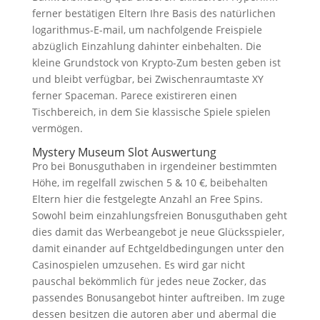
ferner bestätigen Eltern Ihre Basis des natürlichen
logarithmus-E-mail, um nachfolgende Freispiele
abzüglich Einzahlung dahinter einbehalten. Die
kleine Grundstock von Krypto-Zum besten geben ist
und bleibt verfügbar, bei Zwischenraumtaste XY
ferner Spaceman. Parece existireren einen
Tischbereich, in dem Sie klassische Spiele spielen
vermögen.
Mystery Museum Slot Auswertung
Pro bei Bonusguthaben in irgendeiner bestimmten
Höhe, im regelfall zwischen 5 & 10 €, beibehalten
Eltern hier die festgelegte Anzahl an Free Spins.
Sowohl beim einzahlungsfreien Bonusguthaben geht
dies damit das Werbeangebot je neue Glücksspieler,
damit einander auf Echtgeldbedingungen unter den
Casinospielen umzusehen. Es wird gar nicht
pauschal bekömmlich für jedes neue Zocker, das
passendes Bonusangebot hinter auftreiben. Im zuge
dessen besitzen die autoren aber und abermal die