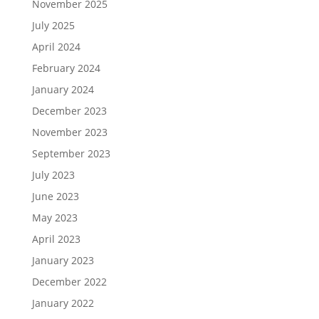
November 2025
July 2025
April 2024
February 2024
January 2024
December 2023
November 2023
September 2023
July 2023
June 2023
May 2023
April 2023
January 2023
December 2022
January 2022