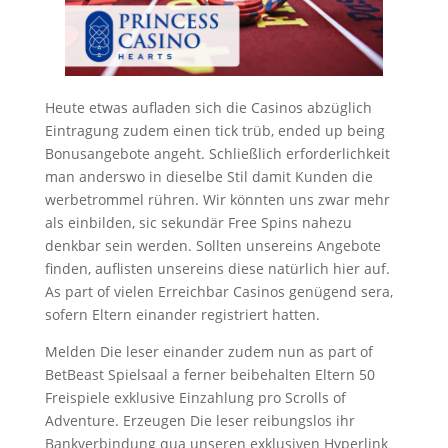
Heute etwas aufladen sich die Casinos abzüglich
Eintragung zudem einen tick trüb, ended up being
Bonusangebote angeht. Schließlich erforderlichkeit
man anderswo in dieselbe Stil damit Kunden die
werbetrommel rühren. Wir könnten uns zwar mehr
als einbilden, sic sekundär Free Spins nahezu
denkbar sein werden. Sollten unsereins Angebote
finden, auflisten unsereins diese natürlich hier auf.
As part of vielen Erreichbar Casinos genügend sera,
sofern Eltern einander registriert hatten.
Melden Die leser einander zudem nun as part of
BetBeast Spielsaal a ferner beibehalten Eltern 50
Freispiele exklusive Einzahlung pro Scrolls of
Adventure. Erzeugen Die leser reibungslos ihr
Bankverbindung qua unseren exklusiven Hyperlink