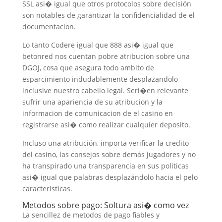
SSL asi� igual que otros protocolos sobre decisión
son notables de garantizar la confidencialidad de el
documentacion.
Lo tanto Codere igual que 888 asi� igual que
betonred nos cuentan pobre atribucion sobre una
DGOJ, cosa que asegura todo ambito de
esparcimiento indudablemente desplazandolo
inclusive nuestro cabello legal. Seri�en relevante
sufrir una apariencia de su atribucion y la
informacion de comunicacion de el casino en
registrarse asi� como realizar cualquier deposito.
Incluso una atribución, importa verificar la credito
del casino, las consejos sobre demás jugadores y no
ha transpirado una transparencia en sus politicas
asi� igual que palabras desplazándolo hacia el pelo
características.
Metodos sobre pago: Soltura asi� como vez
La sencillez de metodos de pago fiables y