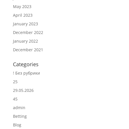
May 2023
April 2023
January 2023
December 2022
January 2022
December 2021
Categories
! Без рубрики
25
29.05.2026
45
admin
Betting
Blog