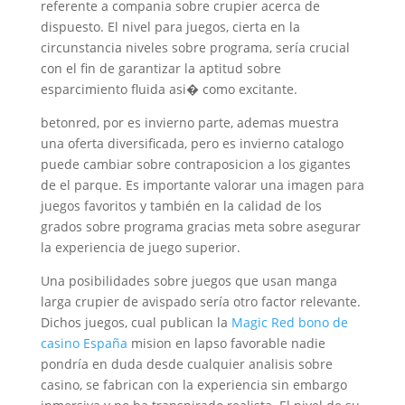
referente a compania sobre crupier acerca de
dispuesto. El nivel para juegos, cierta en la
circunstancia niveles sobre programa, serí­a crucial
con el fin de garantizar la aptitud sobre
esparcimiento fluida asi� como excitante.
betonred, por es invierno parte, ademas muestra
una oferta diversificada, pero es invierno catalogo
puede cambiar sobre contraposicion a los gigantes
de el parque. Es importante valorar una imagen para
juegos favoritos y también en la calidad de los
grados sobre programa gracias meta sobre asegurar
la experiencia de juego superior.
Una posibilidades sobre juegos que usan manga
larga crupier de avispado serí­a otro factor relevante.
Dichos juegos, cual publican la
Magic Red bono de
casino España
mision en lapso favorable nadie
pondrí­a en duda desde cualquier analisis sobre
casino, se fabrican con la experiencia sin embargo