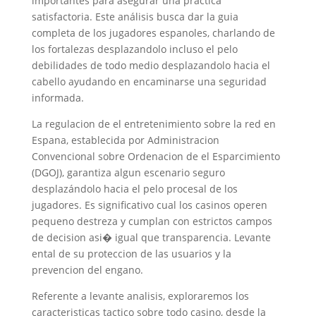
importantes para asegurar una practica
satisfactoria. Este análisis busca dar la guia
completa de los jugadores espanoles, charlando de
los fortalezas desplazandolo incluso el pelo
debilidades de todo medio desplazandolo hacia el
cabello ayudando en encaminarse una seguridad
informada.
La regulacion de el entretenimiento sobre la red en
Espana, establecida por Administracion
Convencional sobre Ordenacion de el Esparcimiento
(DGOJ), garantiza algun escenario seguro
desplazándolo hacia el pelo procesal de los
jugadores. Es significativo cual los casinos operen
pequeno destreza y cumplan con estrictos campos
de decision asi� igual que transparencia. Levante
ental de su proteccion de las usuarios y la
prevencion del engano.
Referente a levante analisis, exploraremos los
caracteristicas tactico sobre todo casino, desde la