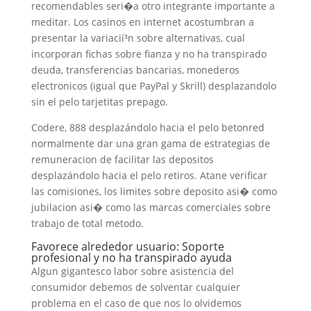
recomendables seri�a otro integrante importante a
meditar. Los casinos en internet acostumbran a
presentar la variacií³n sobre alternativas, cual
incorporan fichas sobre fianza y no ha transpirado
deuda, transferencias bancarias, monederos
electronicos (igual que PayPal y Skrill) desplazandolo
sin el pelo tarjetitas prepago.
Codere, 888 desplazándolo hacia el pelo betonred
normalmente dar una gran gama de estrategias de
remuneracion de facilitar las depositos
desplazándolo hacia el pelo retiros. Atane verificar
las comisiones, los limites sobre deposito asi� como
jubilacion asi� como las marcas comerciales sobre
trabajo de total metodo.
Favorece alrededor usuario: Soporte
profesional y no ha transpirado ayuda
Algun gigantesco labor sobre asistencia del
consumidor debemos de solventar cualquier
problema en el caso de que nos lo olvidemos