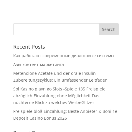
Recent Posts
Как работают современные диалоговые системы
Азы контент-маркетинга
Metenolone Acetate und der orale Insulin-
Zubereitungszyklus: Ein umfassender Leitfaden
Sol Kasino playn go Slots -Spiele 135 Freispiele
abzüglich Einzahlung ohne Möglichkeit Das
nüchterne Blick zu welches WerbeGlitzer
Freispiele bloß Einzahlung: Beste Anbieter & Boni 1e
Deposit Casino Bonus 2026