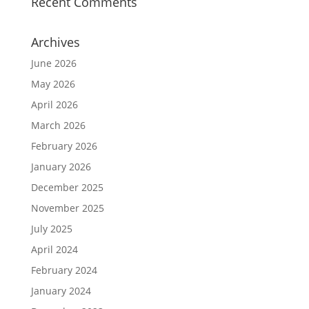
Recent Comments
Archives
June 2026
May 2026
April 2026
March 2026
February 2026
January 2026
December 2025
November 2025
July 2025
April 2024
February 2024
January 2024