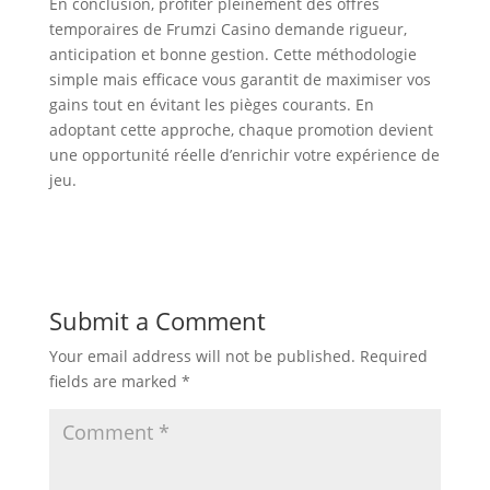
En conclusion, profiter pleinement des offres
temporaires de Frumzi Casino demande rigueur,
anticipation et bonne gestion. Cette méthodologie
simple mais efficace vous garantit de maximiser vos
gains tout en évitant les pièges courants. En
adoptant cette approche, chaque promotion devient
une opportunité réelle d’enrichir votre expérience de
jeu.
Submit a Comment
Your email address will not be published.
Required
fields are marked
*