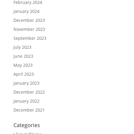
February 2024
January 2024
December 2023
November 2023
September 2023
July 2023
June 2023
May 2023
April 2023
January 2023
December 2022
January 2022
December 2021
Categories