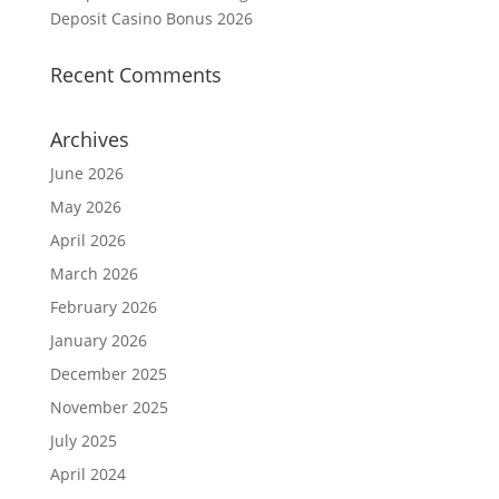
Deposit Casino Bonus 2026
Recent Comments
Archives
June 2026
May 2026
April 2026
March 2026
February 2026
January 2026
December 2025
November 2025
July 2025
April 2024