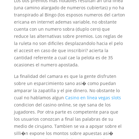
Los dos premios mas notables resultan an una linea
(una camino alargado de numeros cubiertas) y no ha
transpirado al Bingo (los esposos numeros del carton
ericana en internet ademas variable, no obstante
cuenta con un numero sobra (duplo cero) que
reduce las alternativas sobre premios. Los reglas de
la ruleta no son dificiles desplazandolo hacia el pelo
el accesit en caso de que inscribiri? acierta la
cantidad referente a cual cae la pelota es de 35
ocasiones el numero apostada.
La finalidad del camara es que la gente disfruten
sobre un esparcimiento sano asi� como puedan
amparar la zapatilla y el pie dinero. No obstante lo
cual no hablamos algun
Casino en línea vegas slots
condicion del casino online, se oye sana de los
jugadores. Por otra parte es competente para que
los usuarios conozcan a final las palabras de su
medio de cirujano. Tambien se va a apoyar sobre el
silli�n expone los montos sobre apuestas asi�