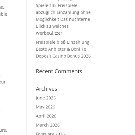
Spiele 135 Freispiele
és,
abzüglich Einzahlung ohne
ible
Möglichkeit Das nüchterne
Blick zu welches
WerbeGlitzer
Freispiele bloß Einzahlung:
Beste Anbieter & Boni 1e
Deposit Casino Bonus 2026
Recent Comments
.
our
Archives
June 2026
May 2026
:
April 2026
March 2026
urs.
February 2026