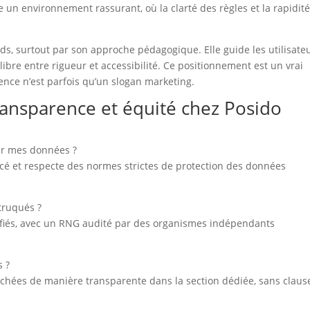
e un environnement rassurant, où la clarté des règles et la rapidit
rds, surtout par son approche pédagogique. Elle guide les utilisate
libre entre rigueur et accessibilité. Ce positionnement est un vrai
ence n’est parfois qu’un slogan marketing.
ransparence et équité chez Posido
our mes données ?
ancé et respecte des normes strictes de protection des données
truqués ?
tifiés, avec un RNG audité par des organismes indépendants
s ?
fichées de manière transparente dans la section dédiée, sans claus