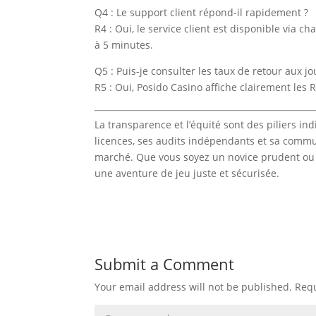
Q4 : Le support client répond-il rapidement ?
R4 : Oui, le service client est disponible via 
à 5 minutes.
Q5 : Puis-je consulter les taux de retour aux jo
R5 : Oui, Posido Casino affiche clairement les
La transparence et l’équité sont des piliers in
licences, ses audits indépendants et sa commu
marché. Que vous soyez un novice prudent ou 
une aventure de jeu juste et sécurisée.
Submit a Comment
Your email address will not be published.
Requ