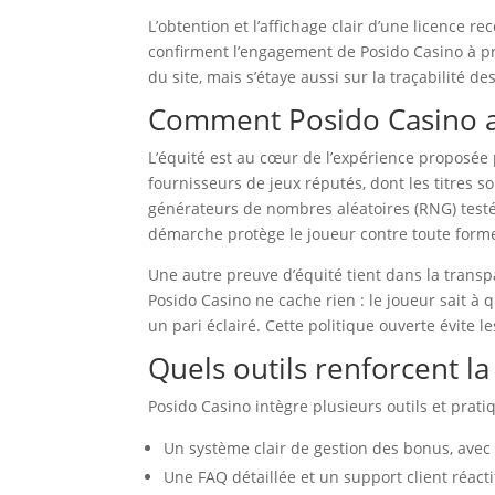
L’obtention et l’affichage clair d’une licence
confirment l’engagement de Posido Casino à pro
du site, mais s’étaye aussi sur la traçabilité d
Comment Posido Casino as
L’équité est au cœur de l’expérience proposée 
fournisseurs de jeux réputés, dont les titres 
générateurs de nombres aléatoires (RNG) testés
démarche protège le joueur contre toute forme
Une autre preuve d’équité tient dans la transp
Posido Casino ne cache rien : le joueur sait à
un pari éclairé. Cette politique ouverte évite 
Quels outils renforcent la
Posido Casino intègre plusieurs outils et prati
Un système clair de gestion des bonus, avec
Une FAQ détaillée et un support client réact