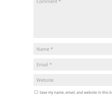
Save my name, email, and website in this b