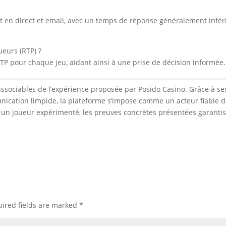
chat en direct et email, avec un temps de réponse généralement infér
ueurs (RTP) ?
 RTP pour chaque jeu, aidant ainsi à une prise de décision informée.
dissociables de l’expérience proposée par Posido Casino. Grâce à se
nication limpide, la plateforme s’impose comme un acteur fiable 
un joueur expérimenté, les preuves concrètes présentées garanti
ired fields are marked
*