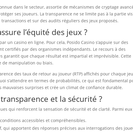
 reconnue dans le secteur, assortie de mécanismes de cryptage avanc
téger ses joueurs. La transparence ne se limite pas à la partie vis
es transactions et sur des audits réguliers des jeux proposés.
sure l’équité des jeux ?
par un casino en ligne. Pour cela, Posido Casino s’appuie sur des
sont certifiés par des organismes indépendants. Le recours à des
 garantit que chaque résultat est impartial et imprévisible. Cette
 de manipulation ou biais.
arence des taux de retour au joueur (RTP) affichés pour chaque jeu
 quoi s’attendre en termes de probabilités, ce qui est fondamental p
les mauvaises surprises et crée un climat de confiance durable.
 transparence et la sécurité ?
ques qui renforcent la sensation de sécurité et de clarté. Parmi eux 
 conditions accessibles et compréhensibles.
if, qui apportent des réponses précises aux interrogations des joue