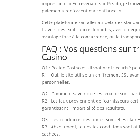
impression : « En revenant sur Posido, je trouv
paiements renforcent ma confiance. »
Cette plateforme sait aller au-delà des standa
travers des explications limpides, avec un équi
avantage face à la concurrence, où la transpar
FAQ : Vos questions sur t
Casino
Q1 : Posido Casino est-il vraiment sécurisé p
R1 : Oui, le site utilise un chiffrement SSL av
personnelles.
Q2 : Comment savoir que les jeux ne sont pas 
R2 : Les jeux proviennent de fournisseurs cer
garantissant l’impartialité des résultats.
Q3 : Les conditions des bonus sont-elles claire
R3 : Absolument, toutes les conditions sont af
cachées.