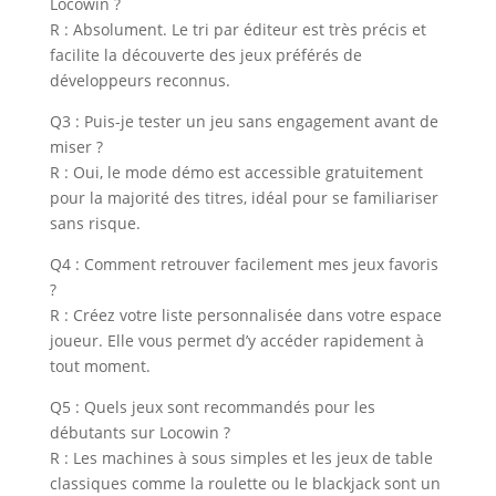
Locowin ?
R : Absolument. Le tri par éditeur est très précis et
facilite la découverte des jeux préférés de
développeurs reconnus.
Q3 : Puis-je tester un jeu sans engagement avant de
miser ?
R : Oui, le mode démo est accessible gratuitement
pour la majorité des titres, idéal pour se familiariser
sans risque.
Q4 : Comment retrouver facilement mes jeux favoris
?
R : Créez votre liste personnalisée dans votre espace
joueur. Elle vous permet d’y accéder rapidement à
tout moment.
Q5 : Quels jeux sont recommandés pour les
débutants sur Locowin ?
R : Les machines à sous simples et les jeux de table
classiques comme la roulette ou le blackjack sont un