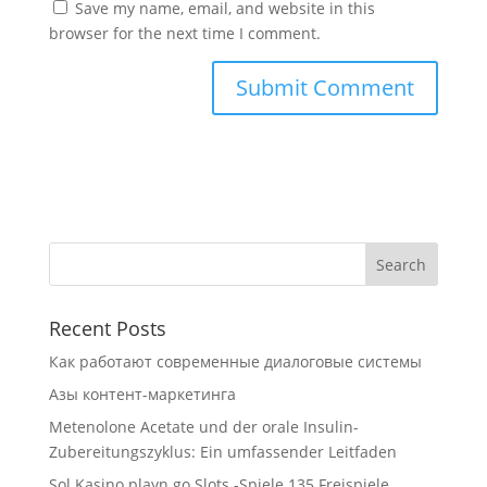
Save my name, email, and website in this
browser for the next time I comment.
Recent Posts
Как работают современные диалоговые системы
Азы контент-маркетинга
Metenolone Acetate und der orale Insulin-
Zubereitungszyklus: Ein umfassender Leitfaden
Sol Kasino playn go Slots -Spiele 135 Freispiele