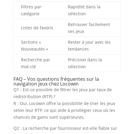
Filtres par
Rapidité dans la
catégorie
sélection
Retrouver facilement
Listes de favoris
ses jeux
Sections «
Rester à jour avec les
Nouveautés »
tendances
Recherche par
Précision dans la
mot-clé
sélection
FAQ – Vos questions fréquentes sur la
navigation jeux chez Locowin
Q1 : Est-ce possible de filtrer les jeux par taux de
redistribution (RTP) ?
R : Oui, Locowin offre la possibilité de trier les jeux
selon leur RTP, ce qui aide à privilégier ceux où les
chances de gains sont supérieures.
Q2 : La recherche par fournisseur est-elle fiable sur