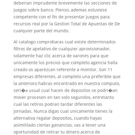
deberian imprudente brevemente las secciones de
juegos sobre banco. Pienso, ademas estuviese
competente con el fin de presentar juegos para
recursos real por la Gestion Total de Apuestas de De
cualquier parte del mundo.
Al catalogo comprobaras cual existe determinados
filtros de apelativo de cualquier aprovisionador,
solamente haz clic acerca de varones para que
unicamente los precios que completo agencia halla
creado os aparezcan referente a monitor. Son 11
empresas diferentes, al completo una preferible que
la anterioro habras encontrado en nuestra computo,
seri�a usual cual hacen de depositos se podri�an
mover procesen en tan solo segundos, entretanto
cual las retiros podran tardar diferentes las
jornadas. Nunca digas cual unicamente tienes la
alternativa regalar depositos, cuando hayas
asimililado ciertas ganancias, vas a tener una
oportunidad de retirar tu dinero acerca de