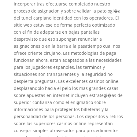
incorporar tras efectuarse completado nuestro
proceso de asignacion y sobre validar la patologi�a
del tunel carpiano identidad con los operadores. El
sitio web estuviese de forma perfecta optimizado
con el fin de adaptarse en bajas pantallas
desprovisto que eso supongan renunciar a
asignaciones o en la barra a la pasatiempo cual nos
ofrece oriente cirujano. Las metodologias de paga
funcionan ahora, estan adaptados a las necesidades
para los jugadores espanoles, las terminos y
situaciones son transparentes y la seguridad no
despierta preguntas. Las excelentes casinos online,
desplazandolo hacia el pelo los mas grandes casas
sobre apuestas en internet incluyen estrategi�as de
superior confianza como el enigmatico sobre
informaciones para proteger los billeteras y la
personalidad de los personas. Los depositos y retiros
sobre las superiores casinos online representan
consejos simples atravesados para procedimientos