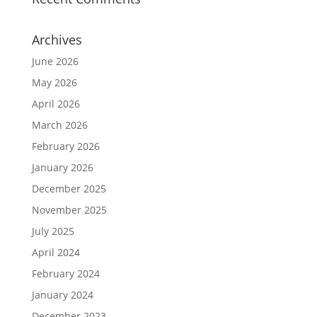
Archives
June 2026
May 2026
April 2026
March 2026
February 2026
January 2026
December 2025
November 2025
July 2025
April 2024
February 2024
January 2024
December 2023