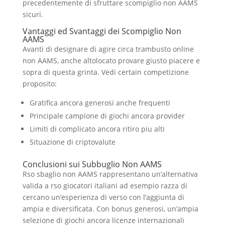
precedentemente di sfruttare scompiglio non AAMS
sicuri.
Vantaggi ed Svantaggi dei Scompiglio Non
AAMS
Avanti di designare di agire circa trambusto online
non AAMS, anche altolocato provare giusto piacere e
sopra di questa grinta. Vedi certain competizione
proposito:
Gratifica ancora generosi anche frequenti
Principale campione di giochi ancora provider
Limiti di complicato ancora ritiro piu alti
Situazione di criptovalute
Conclusioni sui Subbuglio Non AAMS
Rso sbaglio non AAMS rappresentano un’alternativa
valida a rso giocatori italiani ad esempio razza di
cercano un’esperienza di verso con l’aggiunta di
ampia e diversificata. Con bonus generosi, un’ampia
selezione di giochi ancora licenze internazionali