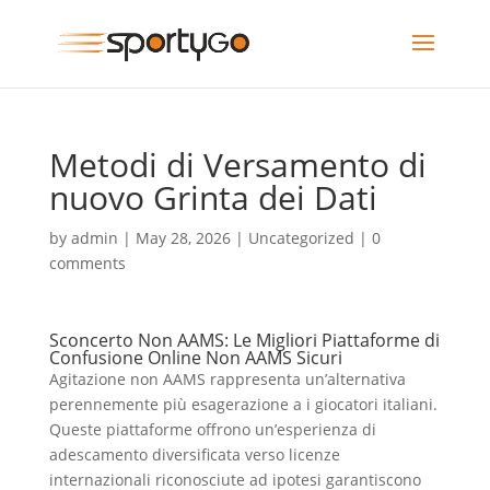
Metodi di Versamento di
nuovo Grinta dei Dati
by
admin
|
May 28, 2026
|
Uncategorized
|
0
comments
Sconcerto Non AAMS: Le Migliori Piattaforme di
Confusione Online Non AAMS Sicuri
Agitazione non AAMS rappresenta un’alternativa
perennemente più esagerazione a i giocatori italiani.
Queste piattaforme offrono un’esperienza di
adescamento diversificata verso licenze
internazionali riconosciute ad ipotesi garantiscono