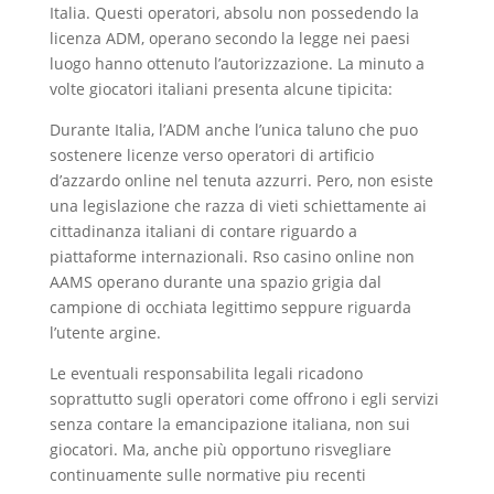
Italia. Questi operatori, absolu non possedendo la
licenza ADM, operano secondo la legge nei paesi
luogo hanno ottenuto l’autorizzazione. La minuto a
volte giocatori italiani presenta alcune tipicita:
Durante Italia, l’ADM anche l’unica taluno che puo
sostenere licenze verso operatori di artificio
d’azzardo online nel tenuta azzurri. Pero, non esiste
una legislazione che razza di vieti schiettamente ai
cittadinanza italiani di contare riguardo a
piattaforme internazionali. Rso casino online non
AAMS operano durante una spazio grigia dal
campione di occhiata legittimo seppure riguarda
l’utente argine.
Le eventuali responsabilita legali ricadono
soprattutto sugli operatori come offrono i egli servizi
senza contare la emancipazione italiana, non sui
giocatori. Ma, anche più opportuno risvegliare
continuamente sulle normative piu recenti