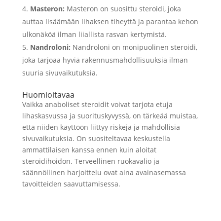
Masteron:
Masteron on suosittu steroidi, joka
auttaa lisäämään lihaksen tiheyttä ja parantaa kehon
ulkonäköä ilman liiallista rasvan kertymistä.
Nandroloni:
Nandroloni on monipuolinen steroidi,
joka tarjoaa hyviä rakennusmahdollisuuksia ilman
suuria sivuvaikutuksia.
Huomioitavaa
Vaikka anaboliset steroidit voivat tarjota etuja
lihaskasvussa ja suorituskyvyssä, on tärkeää muistaa,
että niiden käyttöön liittyy riskejä ja mahdollisia
sivuvaikutuksia. On suositeltavaa keskustella
ammattilaisen kanssa ennen kuin aloitat
steroidihoidon. Terveellinen ruokavalio ja
säännöllinen harjoittelu ovat aina avainasemassa
tavoitteiden saavuttamisessa.