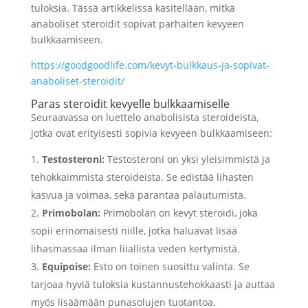
tuloksia. Tässä artikkelissa käsitellään, mitkä
anaboliset steroidit sopivat parhaiten kevyeen
bulkkaamiseen.
https://goodgoodlife.com/kevyt-bulkkaus-ja-sopivat-
anaboliset-steroidit/
Paras steroidit kevyelle bulkkaamiselle
Seuraavassa on luettelo anabolisista steroideista,
jotka ovat erityisesti sopivia kevyeen bulkkaamiseen:
Testosteroni:
Testosteroni on yksi yleisimmistä ja
tehokkaimmista steroideista. Se edistää lihasten
kasvua ja voimaa, sekä parantaa palautumista.
Primobolan:
Primobolan on kevyt steroidi, joka
sopii erinomaisesti niille, jotka haluavat lisää
lihasmassaa ilman liiallista veden kertymistä.
Equipoise:
Esto on toinen suosittu valinta. Se
tarjoaa hyviä tuloksia kustannustehokkaasti ja auttaa
myös lisäämään punasolujen tuotantoa.