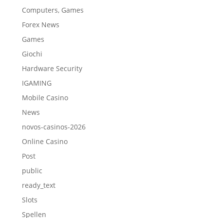
Computers, Games
Forex News
Games
Giochi
Hardware Security
IGAMING
Mobile Casino
News
novos-casinos-2026
Online Casino
Post
public
ready_text
Slots
Spellen