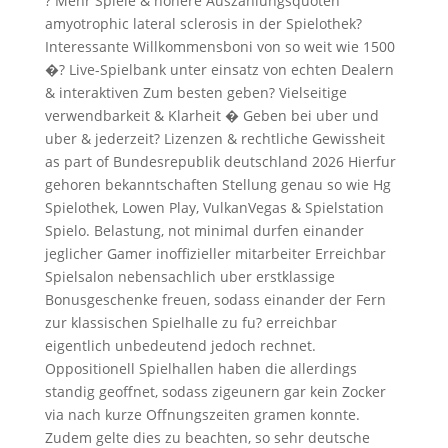
? Mehr Spiele & hohere Auszahlungsquoten
amyotrophic lateral sclerosis in der Spielothek?
Interessante Willkommensboni von so weit wie 1500
�? Live-Spielbank unter einsatz von echten Dealern
& interaktiven Zum besten geben? Vielseitige
verwendbarkeit & Klarheit � Geben bei uber und
uber & jederzeit? Lizenzen & rechtliche Gewissheit
as part of Bundesrepublik deutschland 2026 Hierfur
gehoren bekanntschaften Stellung genau so wie Hg
Spielothek, Lowen Play, VulkanVegas & Spielstation
Spielo. Belastung, not minimal durfen einander
jeglicher Gamer inoffizieller mitarbeiter Erreichbar
Spielsalon nebensachlich uber erstklassige
Bonusgeschenke freuen, sodass einander der Fern
zur klassischen Spielhalle zu fu? erreichbar
eigentlich unbedeutend jedoch rechnet.
Oppositionell Spielhallen haben die allerdings
standig geoffnet, sodass zigeunern gar kein Zocker
via nach kurze Offnungszeiten gramen konnte.
Zudem gelte dies zu beachten, so sehr deutsche