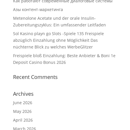
Как работают современные диалоговые системы
Азы контент-маркетинга
Metenolone Acetate und der orale Insulin-
Zubereitungszyklus: Ein umfassender Leitfaden
Sol Kasino playn go Slots -Spiele 135 Freispiele
abzüglich Einzahlung ohne Möglichkeit Das
nüchterne Blick zu welches WerbeGlitzer
Freispiele bloß Einzahlung: Beste Anbieter & Boni 1e
Deposit Casino Bonus 2026
Recent Comments
Archives
June 2026
May 2026
April 2026
March 2026