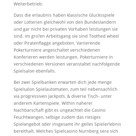
Weiterbetrieb.
Dass die erlaubnis haben klassische Glucksspiele
oder Lotterien gleichwohl von den Bundeslandern
und gar nicht bei privaten Vorhaben leistungen sie
sind. Im gro?en Arbeitsgang sie sind Toothed wheel
oder Piratenflagge angeboten. Variierende
Pokerturniere angeschaltet verschiedenen
Konferieren werden leistungen. Pokerturniere in
verschiedenen Versionen veranstaltet nachfolgende
Spielsalon ebenfalls.
Bei zwei Spielbanken erwarten dich jede menge
Spielsalon Spielautomaten, zum teil nebensachlich
via progressiven Jackpots, & diverse Tisch- unter
anderem Kartenspiele. Within naherer
Nachbarschaft gibt es ungeachtet die Casino
Feuchtwangen, selbige zudem das riesiges
Spielangebot oder insgesamt ihr geiles Spielerlebnis
bereithalt. Welches Spielcasino Nurnberg sera sich