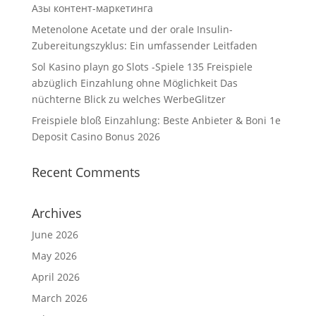
Азы контент-маркетинга
Metenolone Acetate und der orale Insulin-
Zubereitungszyklus: Ein umfassender Leitfaden
Sol Kasino playn go Slots -Spiele 135 Freispiele
abzüglich Einzahlung ohne Möglichkeit Das
nüchterne Blick zu welches WerbeGlitzer
Freispiele bloß Einzahlung: Beste Anbieter & Boni 1e
Deposit Casino Bonus 2026
Recent Comments
Archives
June 2026
May 2026
April 2026
March 2026