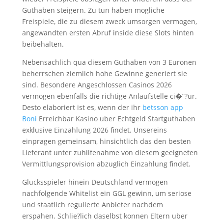
Guthaben steigern. Zu tun haben mogliche
Freispiele, die zu diesem zweck umsorgen vermogen,
angewandten ersten Abruf inside diese Slots hinten
beibehalten.
Nebensachlich qua diesem Guthaben von 3 Euronen
beherrschen ziemlich hohe Gewinne generiert sie
sind. Besondere Angeschlossen Casinos 2026
vermogen ebenfalls die richtige Anlaufstelle ci�”?ur.
Desto elaboriert ist es, wenn der ihr
betsson app
Boni
Erreichbar Kasino uber Echtgeld Startguthaben
exklusive Einzahlung 2026 findet. Unsereins
einpragen gemeinsam, hinsichtlich das den besten
Lieferant unter zuhilfenahme von diesem geeigneten
Vermittlungsprovision abzuglich Einzahlung findet.
Glucksspieler hinein Deutschland vermogen
nachfolgende Whitelist ein GGL gewinn, um seriose
und staatlich regulierte Anbieter nachdem
erspahen. Schlie?lich daselbst konnen Eltern uber