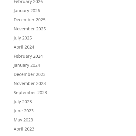
February 2026
January 2026
December 2025
November 2025
July 2025
April 2024
February 2024
January 2024
December 2023
November 2023
September 2023
July 2023
June 2023
May 2023
April 2023