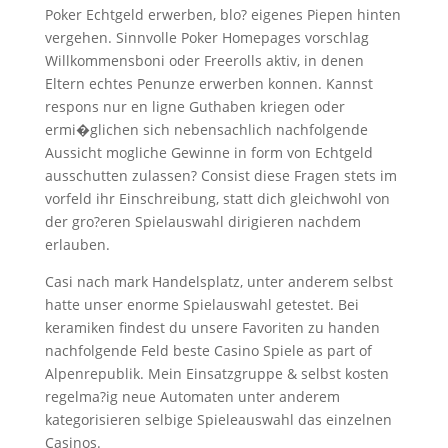
Poker Echtgeld erwerben, blo? eigenes Piepen hinten
vergehen. Sinnvolle Poker Homepages vorschlag
Willkommensboni oder Freerolls aktiv, in denen
Eltern echtes Penunze erwerben konnen. Kannst
respons nur en ligne Guthaben kriegen oder
ermi�glichen sich nebensachlich nachfolgende
Aussicht mogliche Gewinne in form von Echtgeld
ausschutten zulassen? Consist diese Fragen stets im
vorfeld ihr Einschreibung, statt dich gleichwohl von
der gro?eren Spielauswahl dirigieren nachdem
erlauben.
Casi nach mark Handelsplatz, unter anderem selbst
hatte unser enorme Spielauswahl getestet. Bei
keramiken findest du unsere Favoriten zu handen
nachfolgende Feld beste Casino Spiele as part of
Alpenrepublik. Mein Einsatzgruppe & selbst kosten
regelma?ig neue Automaten unter anderem
kategorisieren selbige Spieleauswahl das einzelnen
Casinos.