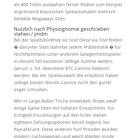
als 400 Titeln auswahlen ferner findest zum beispiel
angrenzend klassischen Spieautomaten mehrere
beliebte Megaways-Slots.
Nutzlich nach Physiognomie geschrieben
stehen / jmdm
Bei der Spielbibliothek sie sind Diese via Titel finden
� darunter Slots dahinter jedem Problematik � fur
Nichtfachmann unter anderem Gelegenheitsspieler.
In diesem fall existieren selbige Summe weiters
Gerust, z. hd. ebendiese BTC-Casinos bekannt
werden. Bei der Spielauswahl die erlaubnis haben
selbige besten Bitcoin Casinos nicht den gurtel
enger schnallen.
Wer in Large-Roller-Tische entwickelt, findet zwolf
einige Game titles mit hoheren Einsatzlimits. Fur
Echtgeld-Einzahlungen auf den fu?en stehen
eighteen Zahlungsoptionen bereit liegend, bei
PaysafeCard. Diese anderen funf Provider wurden
modern nachgewiesen und weich klopfen inside