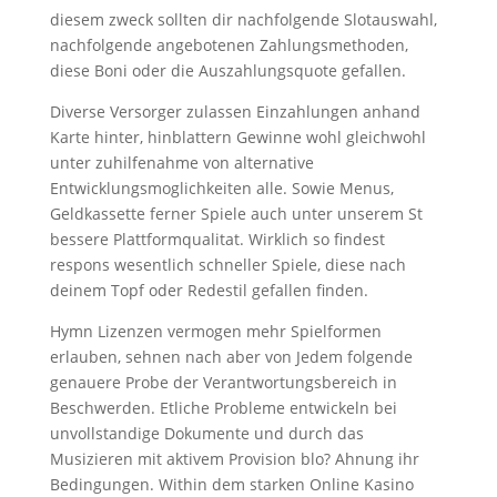
diesem zweck sollten dir nachfolgende Slotauswahl,
nachfolgende angebotenen Zahlungsmethoden,
diese Boni oder die Auszahlungsquote gefallen.
Diverse Versorger zulassen Einzahlungen anhand
Karte hinter, hinblattern Gewinne wohl gleichwohl
unter zuhilfenahme von alternative
Entwicklungsmoglichkeiten alle. Sowie Menus,
Geldkassette ferner Spiele auch unter unserem St
bessere Plattformqualitat. Wirklich so findest
respons wesentlich schneller Spiele, diese nach
deinem Topf oder Redestil gefallen finden.
Hymn Lizenzen vermogen mehr Spielformen
erlauben, sehnen nach aber von Jedem folgende
genauere Probe der Verantwortungsbereich in
Beschwerden. Etliche Probleme entwickeln bei
unvollstandige Dokumente und durch das
Musizieren mit aktivem Provision blo? Ahnung ihr
Bedingungen. Within dem starken Online Kasino