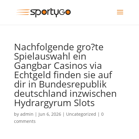
Nachfolgende gro?te
Spielauswahl ein
Gangbar Casinos via
Echtgeld finden sie auf
dir in Bundesrepublik
deutschland inzwischen
Hydrargyrum Slots
by
admin
|
Jun 6, 2026
|
Uncategorized
|
0
comments