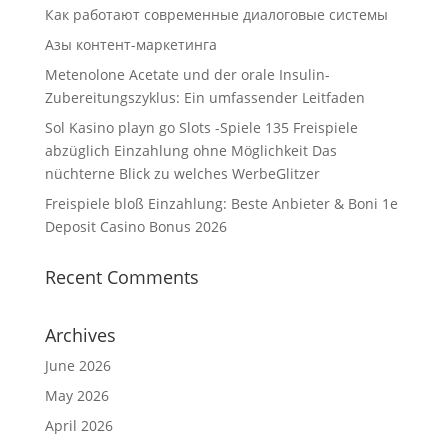
Как работают современные диалоговые системы
Азы контент-маркетинга
Metenolone Acetate und der orale Insulin-
Zubereitungszyklus: Ein umfassender Leitfaden
Sol Kasino playn go Slots -Spiele 135 Freispiele
abzüglich Einzahlung ohne Möglichkeit Das
nüchterne Blick zu welches WerbeGlitzer
Freispiele bloß Einzahlung: Beste Anbieter & Boni 1e
Deposit Casino Bonus 2026
Recent Comments
Archives
June 2026
May 2026
April 2026