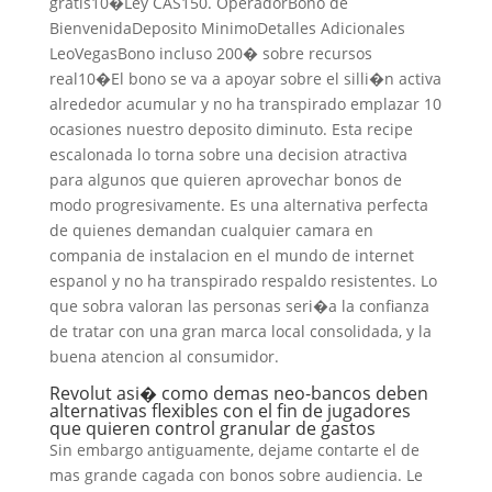
gratis10�Ley CAS150. OperadorBono de
BienvenidaDeposito MinimoDetalles Adicionales
LeoVegasBono incluso 200� sobre recursos
real10�El bono se va a apoyar sobre el silli�n activa
alrededor acumular y no ha transpirado emplazar 10
ocasiones nuestro deposito diminuto. Esta recipe
escalonada lo torna sobre una decision atractiva
para algunos que quieren aprovechar bonos de
modo progresivamente. Es una alternativa perfecta
de quienes demandan cualquier camara en
compania de instalacion en el mundo de internet
espanol y no ha transpirado respaldo resistentes. Lo
que sobra valoran las personas seri�a la confianza
de tratar con una gran marca local consolidada, y la
buena atencion al consumidor.
Revolut asi� como demas neo-bancos deben
alternativas flexibles con el fin de jugadores
que quieren control granular de gastos
Sin embargo antiguamente, dejame contarte el de
mas grande cagada con bonos sobre audiencia. Le