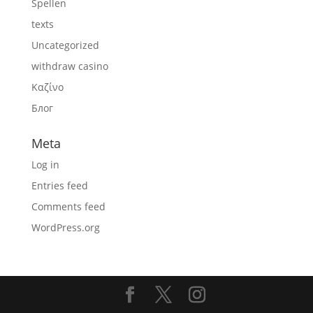
Spellen
texts
Uncategorized
withdraw casino
Καζίνο
Блог
Meta
Log in
Entries feed
Comments feed
WordPress.org