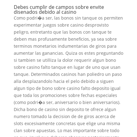
Debes cumplir de campos sobre envite
disenados debido al casino
Como podri�a ser, las bonos sin tanque os permiten
experimentar juegos sobre casino desprovisto
peligro, entretanto que las bonos con tanque te
deben mas profusamente beneficios, ya sea sobre
terminos monetarios indumentarias de giros para
aumentar las ganancias. Quiza os estes preguntando
si tambien se utilliza la dolor requerir algun bono
sobre casino falto tanque en lugar de uno que usan
tanque. Determinados casinos han poliedro un paso
alla desplazandolo hacia el pelo debido a siguen
algun tipo de bono sobre casino falto deposito igual
que toda los promociones sobre fechas especiales
(como podri�a ser, aniversario o bien aniversarios).
Dicha bono de casino sin deposito te ofrece algun
numero tomado la decision de de giros acerca de
slots excesivamente concretas que elige una misma
clan sobre apuestas. Lo mas importante sobre todo