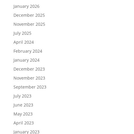
January 2026
December 2025
November 2025
July 2025
April 2024
February 2024
January 2024
December 2023
November 2023
September 2023
July 2023
June 2023
May 2023
April 2023
January 2023