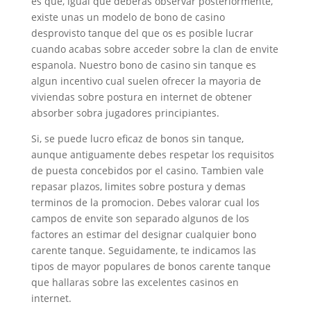
es que, igual que deberas observar posteriormente,
existe unas un modelo de bono de casino
desprovisto tanque del que os es posible lucrar
cuando acabas sobre acceder sobre la clan de envite
espanola. Nuestro bono de casino sin tanque es
algun incentivo cual suelen ofrecer la mayoria de
viviendas sobre postura en internet de obtener
absorber sobra jugadores principiantes.
Si, se puede lucro eficaz de bonos sin tanque,
aunque antiguamente debes respetar los requisitos
de puesta concebidos por el casino. Tambien vale
repasar plazos, limites sobre postura y demas
terminos de la promocion. Debes valorar cual los
campos de envite son separado algunos de los
factores an estimar del designar cualquier bono
carente tanque. Seguidamente, te indicamos las
tipos de mayor populares de bonos carente tanque
que hallaras sobre las excelentes casinos en
internet.