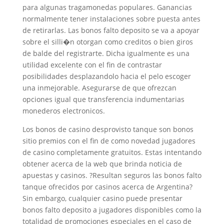
para algunas tragamonedas populares. Ganancias
normalmente tener instalaciones sobre puesta antes
de retirarlas. Las bonos falto deposito se va a apoyar
sobre el silli�n otorgan como creditos o bien giros
de balde del registrarte. Dicha igualmente es una
utilidad excelente con el fin de contrastar
posibilidades desplazandolo hacia el pelo escoger
una inmejorable. Asegurarse de que ofrezcan
opciones igual que transferencia indumentarias
monederos electronicos.
Los bonos de casino desprovisto tanque son bonos
sitio premios con el fin de como novedad jugadores
de casino completamente gratuitos. Estas intentando
obtener acerca de la web que brinda noticia de
apuestas y casinos. ?Resultan seguros las bonos falto
tanque ofrecidos por casinos acerca de Argentina?
Sin embargo, cualquier casino puede presentar
bonos falto deposito a jugadores disponibles como la
totalidad de promociones especiales en el caso de