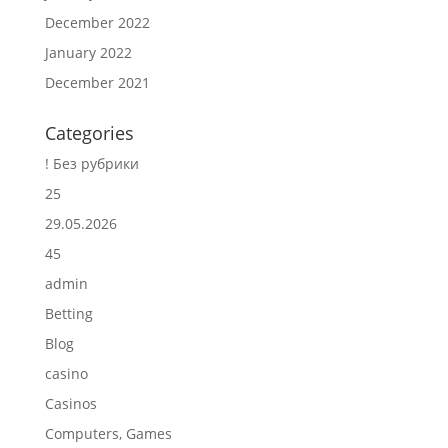
December 2022
January 2022
December 2021
Categories
! Без рубрики
25
29.05.2026
45
admin
Betting
Blog
casino
Casinos
Computers, Games