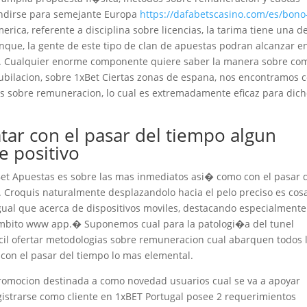
ndirse para semejante Europa
https://dafabetscasino.com/es/bono
rica, referente a disciplina sobre licencias, la tarima tiene una d
que, la gente de este tipo de clan de apuestas podran alcanzar e
illa. Cualquier enorme componente quiere saber la manera sobre co
jubilacion, sobre 1xBet Ciertas zonas de espana, nos encontramos 
s sobre remuneracion, lo cual es extremadamente eficaz para dic
tar con el pasar del tiempo algun
te positivo
xBet Apuestas es sobre las mas inmediatos asi� como con el pasar 
 Croquis naturalmente desplazandolo hacia el pelo preciso es cos
gual que acerca de dispositivos moviles, destacando especialmente
 ambito www app.� Suponemos cual para la patologi�a del tunel
ficil ofertar metodologias sobre remuneracion cual abarquen todos 
con el pasar del tiempo lo mas elemental.
romocion destinada a como novedad usuarios cual se va a apoyar
egistrarse como cliente en 1xBET Portugal posee 2 requerimientos