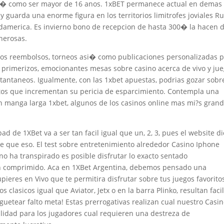
 asi� como ser mayor de 16 anos. 1xBET permanece actual en demas
 guarda una enorme figura en los territorios limitrofes joviales Ru
udamerica. Es invierno bono de recepcion de hasta 300� la hacen 
nerosas.
osos reembolsos, torneos asi� como publicaciones personalizadas 
primerizos, emocionantes mesas sobre casino acerca de vivo y ju
stantaneos. Igualmente, con las 1xbet apuestas, podrias gozar sobr
tos que incrementan su pericia de esparcimiento. Contempla una
 manga larga 1xbet, algunos de los casinos online mas mi?s gran
ad de 1XBet va a ser tan facil igual que un, 2, 3, pues el website d
e que eso. El test sobre entretenimiento alrededor Casino Iphone
no ha transpirado es posible disfrutar lo exacto sentado
en comprimido. Aca en 1XBet Argentina, debemos pensado una
ieres en Vivo que te permitira disfrutar sobre tus juegos favorito
s clasicos igual que Aviator, Jetx o en la barra Plinko, resultan faci
guetear falto meta! Estas prerrogativas realizan cual nuestro Casi
bilidad para los jugadores cual requieren una destreza de