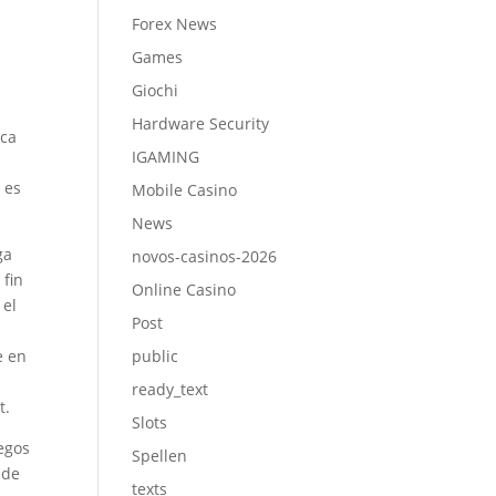
Forex News
Games
Giochi
Hardware Security
rca
IGAMING
 es
Mobile Casino
News
ga
novos-casinos-2026
 fin
Online Casino
 el
Post
e en
public
ready_text
t.
Slots
egos
Spellen
 de
texts