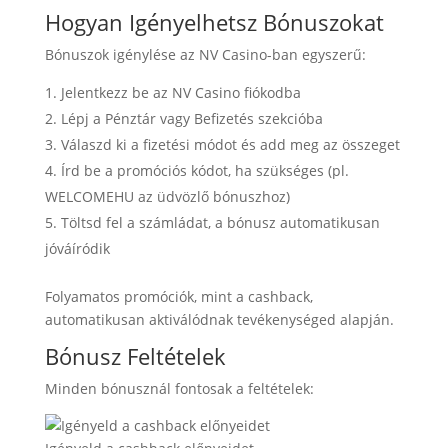
Hogyan Igényelhetsz Bónuszokat
Bónuszok igénylése az NV Casino-ban egyszerű:
Jelentkezz be az NV Casino fiókodba
Lépj a Pénztár vagy Befizetés szekcióba
Válaszd ki a fizetési módot és add meg az összeget
Írd be a promóciós kódot, ha szükséges (pl.
WELCOMEHU az üdvözlő bónuszhoz)
Töltsd fel a számládat, a bónusz automatikusan
jóváíródik
Folyamatos promóciók, mint a cashback,
automatikusan aktiválódnak tevékenységed alapján.
Bónusz Feltételek
Minden bónusznál fontosak a feltételek: