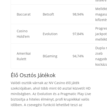
tétekre
Mellékt
Baccarat
Betsoft
98,94%
magas
kifizet
Progres
Casino
Evolution
97,84%
jackpot
Hold’em
mellékt
Dupla 
Amerikai
zseb
BGaming
94,74%
Rulett
nagyo
kockáza
Élő Osztós Játékok
Valódi osztók várnak az NV Casino élő játék
szekciójában, ahol több mint 60 asztal közvetít HD
minőségben. Az Evolution és a Pragmatic Play Live
biztosítja a hiteles élményt, profi krupiékkal valós
időben. A csevegési funkció lehetővé teszi az