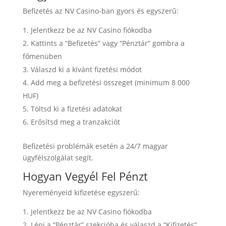
Befizetés az NV Casino-ban gyors és egyszerű:
Jelentkezz be az NV Casino fiókodba
Kattints a “Befizetés” vagy “Pénztár” gombra a
főmenüben
Válaszd ki a kívánt fizetési módot
Add meg a befizetési összeget (minimum 8 000
HUF)
Töltsd ki a fizetési adatokat
Erősítsd meg a tranzakciót
Befizetési problémák esetén a 24/7 magyar
ügyfélszolgálat segít.
Hogyan Vegyél Fel Pénzt
Nyereményeid kifizetése egyszerű:
Jelentkezz be az NV Casino fiókodba
Lépj a “Pénztár” szekcióba és válaszd a “Kifizetés”