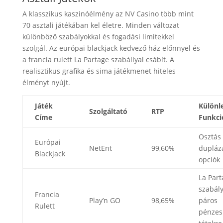
A klasszikus kaszinóélmény az NV Casino több mint
70 asztali játékában kel életre. Minden változat
különböző szabályokkal és fogadási limitekkel
szolgál. Az európai blackjack kedvező ház előnnyel és
a francia rulett La Partage szabállyal csábít. A
realisztikus grafika és sima játékmenet hiteles
élményt nyújt.
Játék
Különl
Szolgáltató
RTP
Címe
Funkci
Osztás
Európai
NetEnt
99,60%
dupláz
Blackjack
opciók
La Part
szabál
Francia
Play’n GO
98,65%
páros
Rulett
pénzes