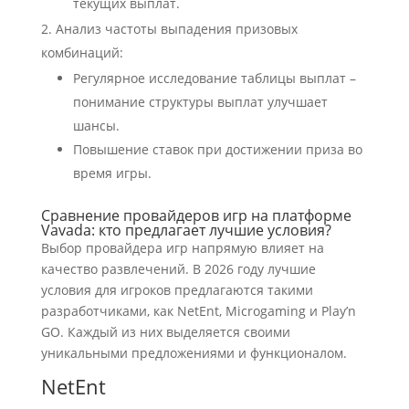
текущих выплат.
Анализ частоты выпадения призовых
комбинаций:
Регулярное исследование таблицы выплат –
понимание структуры выплат улучшает
шансы.
Повышение ставок при достижении приза во
время игры.
Сравнение провайдеров игр на платформе
Vavada: кто предлагает лучшие условия?
Выбор провайдера игр напрямую влияет на
качество развлечений. В 2026 году лучшие
условия для игроков предлагаются такими
разработчиками, как NetEnt, Microgaming и Play’n
GO. Каждый из них выделяется своими
уникальными предложениями и функционалом.
NetEnt