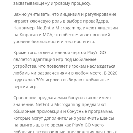
захватывающему игровому процессу.
Важно учитывать, что лицензия и регулирование
играют ключевую роль в выборе провайдера.
Например, NetEnt и Microgaming имеют лицензии
на Кюрасао и MGA, что обеспечивает высокий
уровень безопасности и честности игр.
Кроме того, отличительной чертой Play’n GO
является адаптация игр под мобильные
устройства, что позволяет игрокам наслаждаться
любимыми развлечениями в любом месте. В 2026
году около 70% игроков выбирают мобильные
версии игр.
Сравнение предлагаемых бонусов также имеет
значение. NetEnt и Microgaming предлагают
обширные промоакции и бонусные программы,
которые могут дополнительно увеличить шансы
на выигрыш, в то время как Play’n GO часто
добавляет эксклюзивные предложения для новых