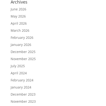
Archives
June 2026
May 2026
April 2026
March 2026
February 2026
January 2026
December 2025
November 2025
July 2025
April 2024
February 2024
January 2024
December 2023
November 2023