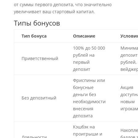
от суммы первого депозита, что значительно
увеличивает ваш стартовый капитал.
Типы бонусов
Тип бонуса
Описание
Услови
100% до 50 000
Минима
рублей на
депозит
Приветственный
первый
рублей,
депозит
вейдже
Фриспины или
бонусные
Акция
деньги без
доступн
Без депозитный
необходимости
новым
внесения
игрокам
депозита
Кэшбэк на
Накопл
проигрыши и
Лояльности
баллов 