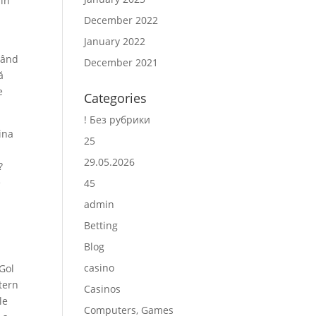
 in
December 2022
January 2022
când
December 2021
ă
e
Categories
! Без рубрики
ina
25
29.05.2026
?
e
45
admin
Betting
Blog
casino
 Gol
xtern
Casinos
le
Computers, Games