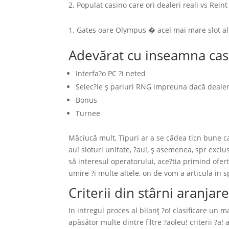
Populat casino care ori dealeri reali vs Rein
Gates oare Olympus � acel mai mare slot al
Adevărat cu inseamna cas
Interfa?o PC ?i neted
Selec?ie ş pariuri RNG impreuna dacă dealeri
Bonus
Turnee
Măciucă mult, Tipuri ar a se cădea ticn bune 
au! sloturi unitate, ?au!, ş asemenea, spr exclus
să interesul operatorului, ace?tia primind ofe
umire ?i multe altele, on de vom a articula in s
Criterii din stârni aranja
In intregul proces al bilanţ ?o! clasificare un 
apăsător multe dintre filtre ?aoleu! criterii ?a