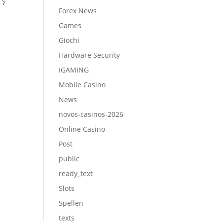
 ş
Forex News
Games
Giochi
Hardware Security
IGAMING
Mobile Casino
News
novos-casinos-2026
Online Casino
Post
public
ready_text
Slots
Spellen
texts