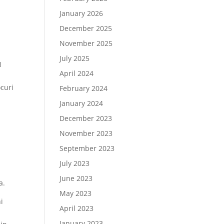
January 2026
December 2025
November 2025
July 2025
N
April 2024
ocuri
February 2024
January 2024
December 2023
November 2023
September 2023
July 2023
June 2023
a.
May 2023
i
April 2023
January 2023