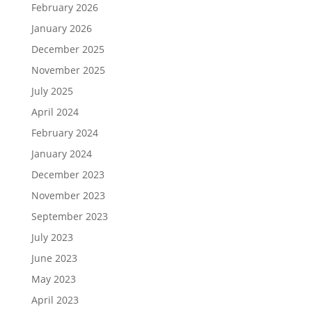
February 2026
January 2026
December 2025
November 2025
July 2025
April 2024
February 2024
January 2024
December 2023
November 2023
September 2023
July 2023
June 2023
May 2023
April 2023