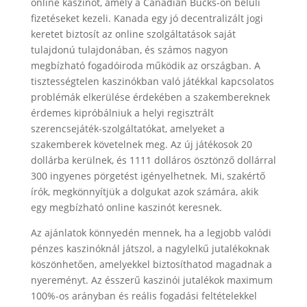
online kaszinót, amely a Canadian Bucks-on belüli
fizetéseket kezeli. Kanada egy jó decentralizált jogi
keretet biztosít az online szolgáltatások saját
tulajdonú tulajdonában, és számos nagyon
megbízható fogadóiroda működik az országban. A
tisztességtelen kaszinókban való játékkal kapcsolatos
problémák elkerülése érdekében a szakembereknek
érdemes kipróbálniuk a helyi regisztrált
szerencsejáték-szolgáltatókat, amelyeket a
szakemberek követelnek meg. Az új játékosok 20
dollárba kerülnek, és 1111 dolláros ösztönző dollárral
300 ingyenes pörgetést igényelhetnek. Mi, szakértő
írók, megkönnyítjük a dolgukat azok számára, akik
egy megbízható online kaszinót keresnek.
Az ajánlatok könnyedén mennek, ha a legjobb valódi
pénzes kaszinóknál játszol, a nagylelkű jutalékoknak
köszönhetően, amelyekkel biztosíthatod magadnak a
nyereményt. Az ésszerű kaszinói jutalékok maximum
100%-os arányban és reális fogadási feltételekkel