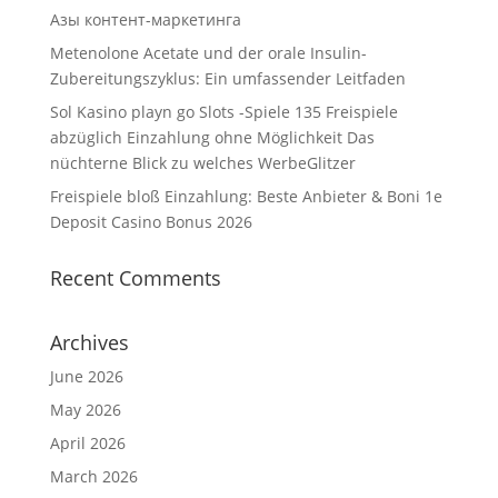
Азы контент-маркетинга
Metenolone Acetate und der orale Insulin-
Zubereitungszyklus: Ein umfassender Leitfaden
Sol Kasino playn go Slots -Spiele 135 Freispiele
abzüglich Einzahlung ohne Möglichkeit Das
nüchterne Blick zu welches WerbeGlitzer
Freispiele bloß Einzahlung: Beste Anbieter & Boni 1e
Deposit Casino Bonus 2026
Recent Comments
Archives
June 2026
May 2026
April 2026
March 2026