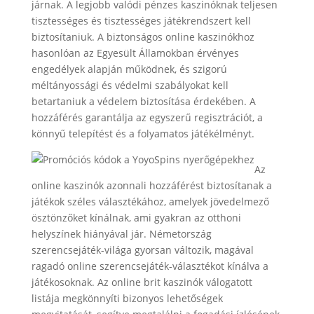
járnak. A legjobb valódi pénzes kaszinóknak teljesen
tisztességes és tisztességes játékrendszert kell
biztosítaniuk. A biztonságos online kaszinókhoz
hasonlóan az Egyesült Államokban érvényes
engedélyek alapján működnek, és szigorú
méltányossági és védelmi szabályokat kell
betartaniuk a védelem biztosítása érdekében. A
hozzáférés garantálja az egyszerű regisztrációt, a
könnyű telepítést és a folyamatos játékélményt.
Az
online kaszinók azonnali hozzáférést biztosítanak a
játékok széles választékához, amelyek jövedelmező
ösztönzőket kínálnak, ami gyakran az otthoni
helyszínek hiányával jár. Németország
szerencsejáték-világa gyorsan változik, magával
ragadó online szerencsejáték-választékot kínálva a
játékosoknak. Az online brit kaszinók válogatott
listája megkönnyíti bizonyos lehetőségek