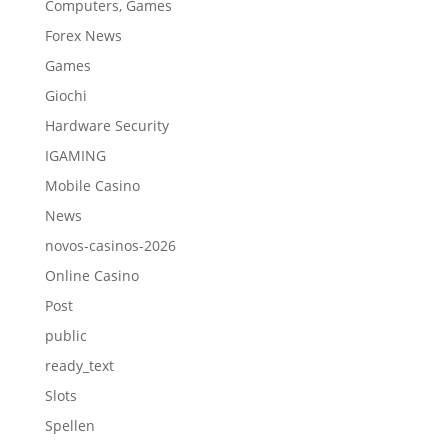
Computers, Games
Forex News
Games
Giochi
Hardware Security
IGAMING
Mobile Casino
News
novos-casinos-2026
Online Casino
Post
public
ready_text
Slots
Spellen