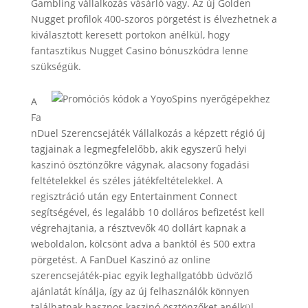
Gambling vállalkozás vásárló vagy. Az új Golden
Nugget profilok 400-szoros pörgetést is élvezhetnek a
kiválasztott keresett portokon anélkül, hogy
fantasztikus Nugget Casino bónuszkódra lenne
szükségük.
A
Fa
nDuel Szerencsejáték Vállalkozás a képzett régió új
tagjainak a legmegfelelőbb, akik egyszerű helyi
kaszinó ösztönzőkre vágynak, alacsony fogadási
feltételekkel és széles játékfeltételekkel. A
regisztráció után egy Entertainment Connect
segítségével, és legalább 10 dolláros befizetést kell
végrehajtania, a résztvevők 40 dollárt kapnak a
weboldalon, kölcsönt adva a banktól és 500 extra
pörgetést. A FanDuel Kaszinó az online
szerencsejáték-piac egyik leghallgatóbb üdvözlő
ajánlatát kínálja, így az új felhasználók könnyen
találhatnak hasznos kaszinó ösztönzőket anélkül,