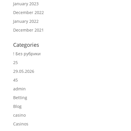
January 2023
December 2022
January 2022
December 2021
Categories
! Без рубрики
25
29.05.2026
45
admin
Betting
Blog
casino
Casinos