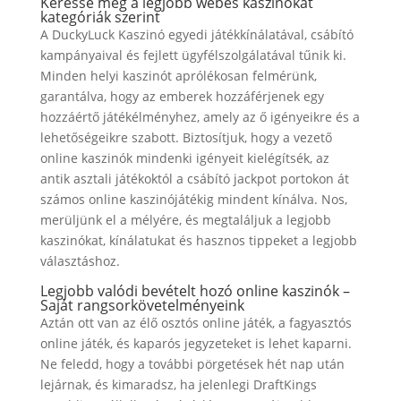
Keresse meg a legjobb webes kaszinókat
kategóriák szerint
A DuckyLuck Kaszinó egyedi játékkínálatával, csábító
kampányaival és fejlett ügyfélszolgálatával tűnik ki.
Minden helyi kaszinót aprólékosan felmérünk,
garantálva, hogy az emberek hozzáférjenek egy
hozzáértő játékélményhez, amely az ő igényeikre és a
lehetőségeikre szabott. Biztosítjuk, hogy a vezető
online kaszinók mindenki igényeit kielégítsék, az
antik asztali játékoktól a csábító jackpot portokon át
számos online kaszinójátékig mindent kínálva. Nos,
merüljünk el a mélyére, és megtaláljuk a legjobb
kaszinókat, kínálatukat és hasznos tippeket a legjobb
választáshoz.
Legjobb valódi bevételt hozó online kaszinók –
Saját rangsorkövetelményeink
Aztán ott van az élő osztós online játék, a fagyasztós
online játék, és kaparós jegyzeteket is lehet kaparni.
Ne feledd, hogy a további pörgetések hét nap után
lejárnak, és kimaradsz, ha jelenlegi DraftKings