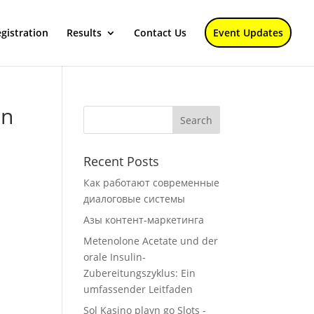
gistration
Results
Contact Us
Event Updates
en
Recent Posts
Как работают современные
диалоговые системы
Азы контент-маркетинга
Metenolone Acetate und der
orale Insulin-
Zubereitungszyklus: Ein
umfassender Leitfaden
Sol Kasino playn go Slots -