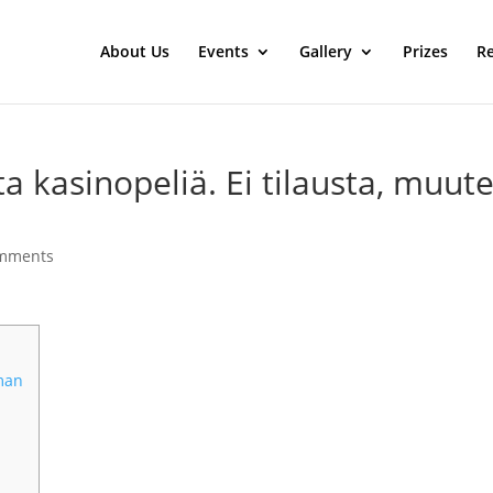
About Us
Events
Gallery
Prizes
Re
ta kasinopeliä. Ei tilausta, muut
omments
lman