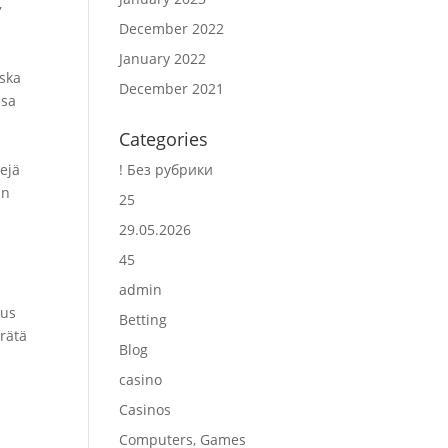
,
December 2022
January 2022
oska
December 2021
ssa
Categories
lejä
! Без рубрики
in
25
29.05.2026
45
admin
uus
Betting
erätä
Blog
casino
Casinos
Computers, Games