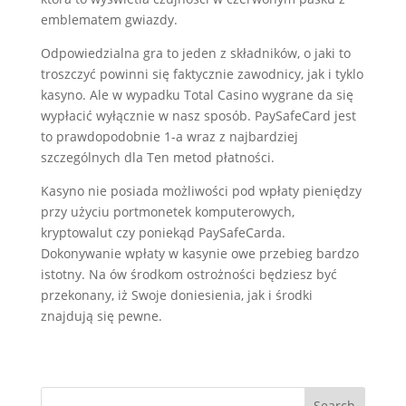
emblematem gwiazdy.
Odpowiedzialna gra to jeden z składników, o jaki to
troszczyć powinni się faktycznie zawodnicy, jak i tyklo
kasyno. Ale w wypadku Total Casino wygrane da się
wypłacić wyłącznie w nasz sposób. PaySafeCard jest
to prawdopodobnie 1-a wraz z najbardziej
szczególnych dla Ten metod płatności.
Kasyno nie posiada możliwości pod wpłaty pieniędzy
przy użyciu portmonetek komputerowych,
kryptowalut czy poniekąd PaySafeCarda.
Dokonywanie wpłaty w kasynie owe przebieg bardzo
istotny. Na ów środkom ostrożności będziesz być
przekonany, iż Swoje doniesienia, jak i środki
znajdują się pewne.