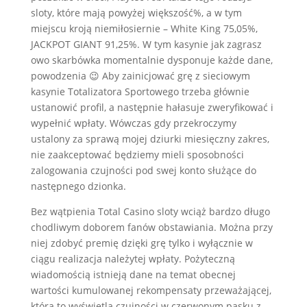
sloty, które mają powyżej większość%, a w tym
miejscu kroją niemiłosiernie – White King 75,05%,
JACKPOT GIANT 91,25%. W tym kasynie jak zagrasz
owo skarbówka momentalnie dysponuje każde dane,
powodzenia 😉 Aby zainicjować grę z sieciowym
kasynie Totalizatora Sportowego trzeba głównie
ustanowić profil, a następnie hałasuje zweryfikować i
wypełnić wpłaty. Wówczas gdy przekroczymy
ustalony za sprawą mojej dziurki miesięczny zakres,
nie zaakceptować będziemy mieli sposobności
zalogowania czujności pod swej konto służące do
następnego dzionka.
Bez wątpienia Total Casino sloty wciąż bardzo długo
chodliwym doborem fanów obstawiania. Można przy
niej zdobyć premię dzięki grę tylko i wyłącznie w
ciągu realizacja należytej wpłaty. Pożyteczną
wiadomością istnieją dane na temat obecnej
wartości kumulowanej rekompensaty przeważającej,
która to wyświetla czujności w czerwonym pasku z