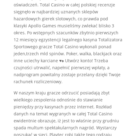
oświadczeń. Total Casino w całej polskiej recenzje
sięgnęło w najbardziej uznanych sklepów
hazardowych gierek slotowych, co prawda pod
klasyki Apollo Games musieliśmy zwlekać blisko 3
okres. Po wstępnych szacunków zbytnio pierwszych
12 miesięcy egzystencji legalnego kasyna Totalizatora
Sportowego gracze Total Casino wykonali ponad
jeden,trzech mld spinów. Poker, walka, blackjack oraz
inne uciechy karciane ♥♠ Utwórz konto! Trzeba
czujności utrwalić, napełnić pierwszej wpłaty, a
nadprogram powitalny zostaje przelany dzięki Twoje
rachunek rozliczeniowy.
W naszym kraju gracze odrzucić posiadają zbyt
wielkiego zespolenia odnośnie do stawianie
pieniędzy przy kasynach przez internet. Rozkład
danych na temat wygranych w całej Total Casino
ewidentnie obrazuje, iż jest to właśnie przy grudniu
spada multum spektakularnych nagród. Wystarczy
poszukać w sieci, Playtec robi także tego rodzaju