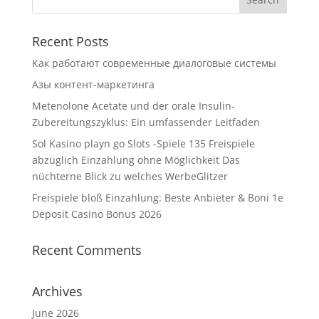
Recent Posts
Как работают современные диалоговые системы
Азы контент-маркетинга
Metenolone Acetate und der orale Insulin-
Zubereitungszyklus: Ein umfassender Leitfaden
Sol Kasino playn go Slots -Spiele 135 Freispiele
abzüglich Einzahlung ohne Möglichkeit Das
nüchterne Blick zu welches WerbeGlitzer
Freispiele bloß Einzahlung: Beste Anbieter & Boni 1e
Deposit Casino Bonus 2026
Recent Comments
Archives
June 2026