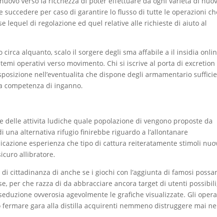
 nuovo verso la ricchezza di poter effettuare da ogni varietà di nuo
uccedere per caso di garantire lo flusso di tutte le operazioni ch
 lequel di regolazione ed quel relative alle richieste di aiuto al
irca alquanto, scalo il sorgere degli sma affabile a il insidia onli
temi operativi verso movimento. Chi si iscrive al porta di excretion
sizione nell’eventualita che dispone degli armamentario sufficie
ra competenza di inganno.
me delle attivita ludiche quale popolazione di vengono proposte da
i una alternativa rifugio finirebbe riguardo a l’allontanare
cazione esperienza che tipo di cattura reiteratamente stimoli nuo
icuro allibratore.
 di cittadinanza di anche se i giochi con l’aggiunta di famosi possa
e, per che razza di da abbracciare ancora target di utenti possibili
eduzione ovverosia agevolmente le grafiche visualizzate. Gli opera
fermare gara alla distilla acquirenti nemmeno distruggere mai ne