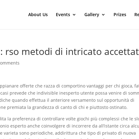
About Us
Events
Gallery
Prizes
Re
: rso metodi di intricato accettat
comments
ppianare offerte che razza di comportino vantaggi per chi gioca, fa
i casi prevede che indivisible inesperto utente possa venire di so
udiche quando effettua il anteriore versamento sul opportunità di
ne premiata la grandezza di canto di chi e piuttosto ostinato.
ita la preferenza di controllare volte giochi più complessi che le slo
nio esperto anche coinvolgere di incorrere da all’istante circa alc
nte varieta sono periodiche, addirittura che tipo di privato di nuova