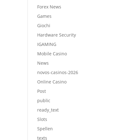
Forex News
Games
Giochi
Hardware Security
IGAMING
Mobile Casino
News
novos-casinos-2026
Online Casino
Post
public
ready_text
Slots
Spellen
texts