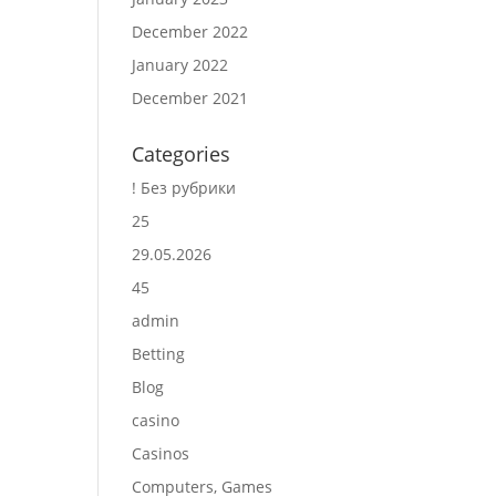
December 2022
January 2022
December 2021
Categories
! Без рубрики
25
29.05.2026
45
admin
Betting
Blog
casino
Casinos
Computers, Games