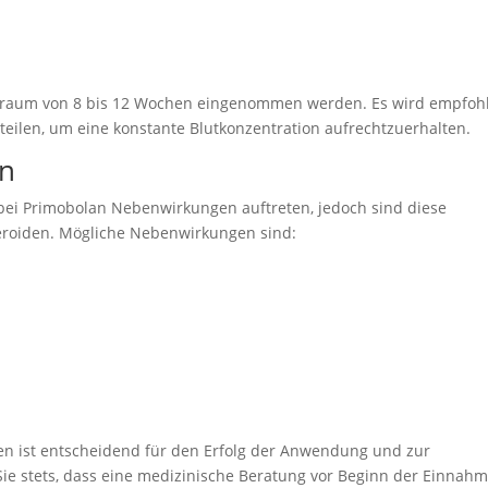
eitraum von 8 bis 12 Wochen eingenommen werden. Es wird empfoh
teilen, um eine konstante Blutkonzentration aufrechtzuerhalten.
en
bei Primobolan Nebenwirkungen auftreten, jedoch sind diese
teroiden. Mögliche Nebenwirkungen sind:
ten ist entscheidend für den Erfolg der Anwendung und zur
e stets, dass eine medizinische Beratung vor Beginn der Einnah