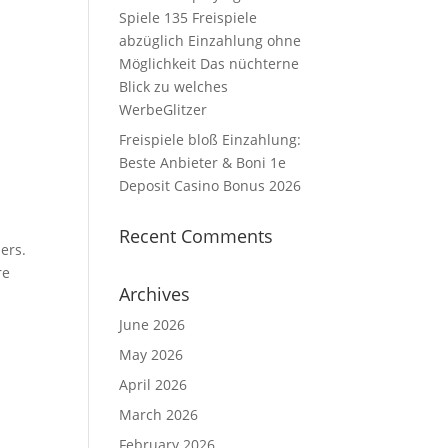
Spiele 135 Freispiele
abzüglich Einzahlung ohne
Möglichkeit Das nüchterne
Blick zu welches
WerbeGlitzer
Freispiele bloß Einzahlung:
Beste Anbieter & Boni 1e
Deposit Casino Bonus 2026
Recent Comments
ers.
re
Archives
June 2026
May 2026
April 2026
March 2026
February 2026