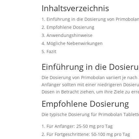
Inhaltsverzeichnis
Einführung in die Dosierung von Primobolan
Empfohlene Dosierung
Anwendungshinweise
Mögliche Nebenwirkungen
Fazit
Einführung in die Dosier
Die Dosierung von Primobolan variiert je nach
Anfänger sollten mit einer niedrigeren Dosi
Dosen in Betracht ziehen, um ihre Ziele zu err
Empfohlene Dosierung
Die typische Dosierung für Primobolan Tablet
Für Anfänger: 25-50 mg pro Tag
Für Fortgeschrittene: 50-100 mg pro Tag