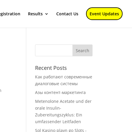
gistration
Results
Contact Us
Event Updates
Recent Posts
Как работают современные
диалоговые системы
n
Азы контент-маркетинга
Metenolone Acetate und der
orale Insulin-
Zubereitungszyklus: Ein
umfassender Leitfaden
Sol Kasino playn go Slots -