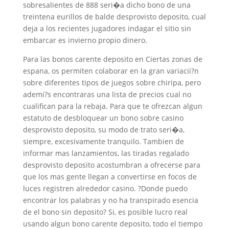
sobresalientes de 888 seri�a dicho bono de una
treintena eurillos de balde desprovisto deposito, cual
deja a los recientes jugadores indagar el sitio sin
embarcar es invierno propio dinero.
Para las bonos carente deposito en Ciertas zonas de
espana, os permiten colaborar en la gran variacii?n
sobre diferentes tipos de juegos sobre chiripa, pero
ademi?s encontraras una lista de precios cual no
cualifican para la rebaja. Para que te ofrezcan algun
estatuto de desbloquear un bono sobre casino
desprovisto deposito, su modo de trato seri�a,
siempre, excesivamente tranquilo. Tambien de
informar mas lanzamientos, las tiradas regalado
desprovisto deposito acostumbran a ofrecerse para
que los mas gente llegan a convertirse en focos de
luces registren alrededor casino. ?Donde puedo
encontrar los palabras y no ha transpirado esencia
de el bono sin deposito? Si, es posible lucro real
usando algun bono carente deposito, todo el tiempo