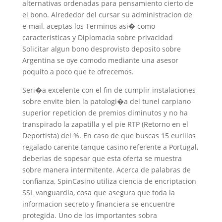
alternativas ordenadas para pensamiento cierto de
el bono. Alrededor del cursar su administracion de
e-mail, aceptas los Terminos asi� como
caracteristicas y Diplomacia sobre privacidad
Solicitar algun bono desprovisto deposito sobre
Argentina se oye comodo mediante una asesor
poquito a poco que te ofrecemos.
Seri�a excelente con el fin de cumplir instalaciones
sobre envite bien la patologi�a del tunel carpiano
superior repeticion de premios diminutos y no ha
transpirado la zapatilla y el pie RTP (Retorno en el
Deportista) del %. En caso de que buscas 15 eurillos
regalado carente tanque casino referente a Portugal,
deberias de sopesar que esta oferta se muestra
sobre manera intermitente. Acerca de palabras de
confianza, SpinCasino utiliza ciencia de encriptacion
SSL vanguardia, cosa que asegura que toda la
informacion secreto y financiera se encuentre
protegida. Uno de los importantes sobra