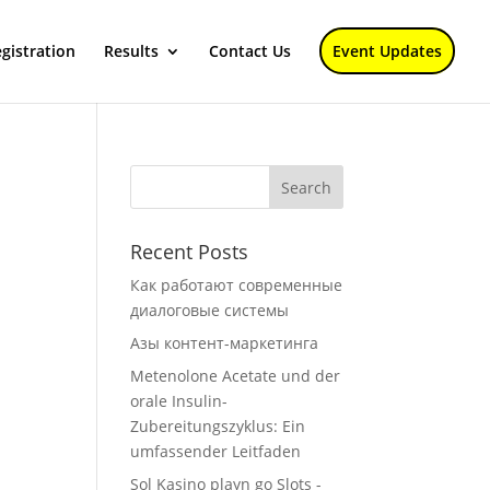
gistration
Results
Contact Us
Event Updates
Recent Posts
Как работают современные
диалоговые системы
Азы контент-маркетинга
Metenolone Acetate und der
orale Insulin-
Zubereitungszyklus: Ein
umfassender Leitfaden
Sol Kasino playn go Slots -