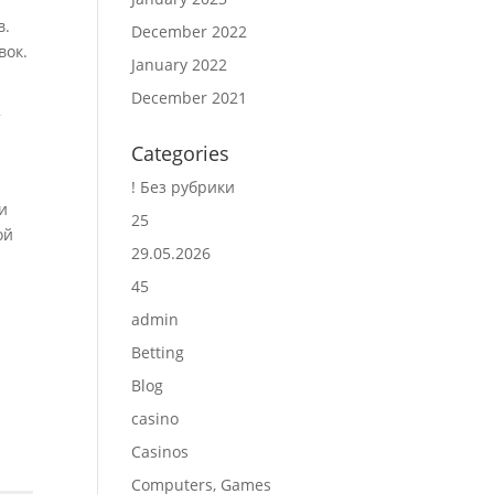
в.
December 2022
вок.
January 2022
December 2021
т
Categories
! Без рубрики
и
25
ой
29.05.2026
45
admin
Betting
Blog
casino
Casinos
Computers, Games