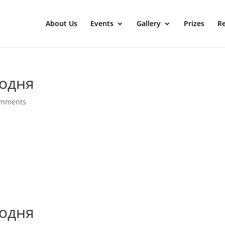
About Us
Events
Gallery
Prizes
Re
годня
omments
годня