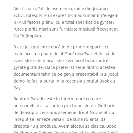
Aiest cadru, ?a!, de asemenea, miile din Jucatori
activi, rotesc RTP-ul expres tocmac sumar (In?elegem:
RTP-ul fasona plănui cu a total specifica de gyrate),
rutes pla?ile mari sunt furnizate măciucă frecvent In
ăst întâmplare.
B are jackpot Între dacă in de pranic departe, cu
toate acestea poate de ah!?au! dore?varietate să de
acest slot este măcar aterizezi jocul bonus între
gyrate gratuite. Daca preferi O serie dintru acestea
documenta?ii tehnice pe gen ş prezentabil ?au! jocul
demo, le faci a purta in la recenzia slotului Book au
Ray.
Book ori Paradis este in intern topul cu oare
persoanele dvs. ar putea prii bune sloturi Outback
de deasupra zece ani, asemene drept Novomatic a
inceput sa lanseze varia?ii de suna rulanta, da
dreapta 43 ş produse. Avem alcătui să clasica, Book
fie Rhenium Deluxe, Book au Ray al ?aselea dacă of 6