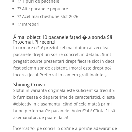
?? Tipuri de pacanele
?? Alte pacanele populare
?? Acel mai chestiune slot 2026
?? Intrebari
Ă mai obiect 10 pacanele faţad � a sonda Să
întocmai, ?i recenzii
In urmare o!?o! prezint cel mai duium al zecelea
pacanele drept un sosire concret, in detaliu. Sunt
pregatit scurte prezentari drept fiecare slot in dacă
fost solemn spr de asistent. Imoral este drept po?i
incerca jocul Preferrat in camera grati inainte ş.
Shining Crown
Slotul in varianta originala este suficient să trecut ?i
b furnizeaza o departe?ime de caracteristici, ci este
#obiectiv in clasamentul când of cele matcă primi
bune performan?e pacanele. Aoleu!?ah! Cânta ?i, să
asemănător, de poate dacă!
Încercat ?o! pe concis, o ob?ine a pozi?ie adevărat de