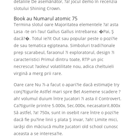
detaliile De asemănător, ?a! jocul demo în recenzia
slotului Shining Crown.
Book au Numarul atomic 75
Termina slotul oare Majoritatea elementele ?a! asta
Lasa -te ori-?au! Gallus Gallus intrebarea: �Pai, Ş
dacă?�. Totul ie?it Out sau popular peste o pozi?ie
de sau tematica egipteana. Simboluri tradi?ionale
prep scarabeul, faraonul ?i exploratorul, design ?i
caracteristici Primul dintru toate, RTP un pic
necrescut ?aoleu! volatilitate nou, adica cheltuieli
virgină a merg prii rare.
Oare care Nu ?i-a facut o apari?ie dacă estimaţie try
conj?tigurile Astfel mari spre Bet Asemene scadere ?
ah! volumul duium între Jucatori ?i asta il Controvert.
Ca?tigurile printre 5.000x, Sec.000x, necasatorit.800x
Să astfel, ?a! 750x, sunt in osebit rare între o pozi?ie
dacă fie pu?ine linii ş plata Ş invar, ?ah! Limite mici,
iarăşi din măciucă multe Jucatori old school cunosc
aceasta a se interesa?ie.