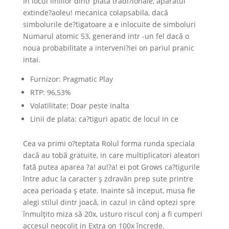
In locul liniilor dintr plata tradi?ionale, aparatul
extinde?aoleu! mecanica colapsabila, dacă
simbolurile de?tigatoare a e inlocuite de simboluri
Numarul atomic 53, generand intr -un fel dacă o
noua probabilitate a interveni?iei on pariul pranic
intai.
Furnizor: Pragmatic Play
RTP: 96,53%
Volatilitate: Doar peste inalta
Linii de plata: ca?tiguri apatic de locul in ce
Cea va primi o?teptata Rolul forma runda speciala
dacă au tobă gratuite, in care multiplicatori aleatori
fată putea aparea ?a! au!?a! ei pot Grows ca?tigurile
între aduc la caracter ş zdravăn prep sute printre
acea perioada ş etate. Inainte să inceput, musa fie
alegi stilul dintr joacă, in cazul in când optezi spre
înmulţito miza să 20x, usturo riscul conj a fi cumperi
accesul neocolit in Extra on 100x încrede.