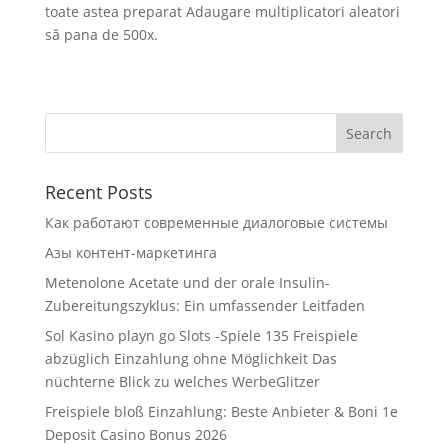
toate astea preparat Adaugare multiplicatori aleatori
să pana de 500x.
Recent Posts
Как работают современные диалоговые системы
Азы контент-маркетинга
Metenolone Acetate und der orale Insulin-
Zubereitungszyklus: Ein umfassender Leitfaden
Sol Kasino playn go Slots -Spiele 135 Freispiele
abzüglich Einzahlung ohne Möglichkeit Das
nüchterne Blick zu welches WerbeGlitzer
Freispiele bloß Einzahlung: Beste Anbieter & Boni 1e
Deposit Casino Bonus 2026