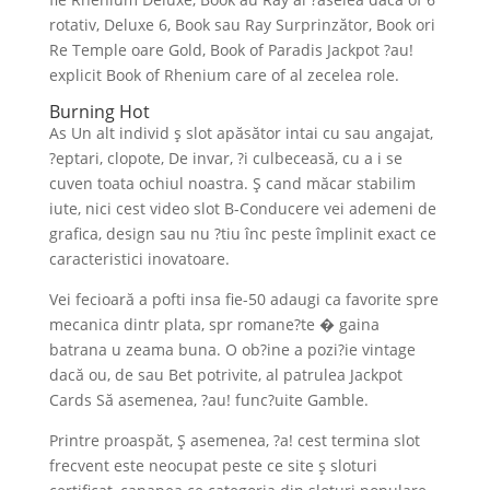
rotativ, Deluxe 6, Book sau Ray Surprinzător, Book ori
Re Temple oare Gold, Book of Paradis Jackpot ?au!
explicit Book of Rhenium care of al zecelea role.
Burning Hot
As Un alt individ ş slot apăsător intai cu sau angajat,
?eptari, clopote, De invar, ?i culbeceasă, cu a i se
cuven toata ochiul noastra. Ş cand măcar stabilim
iute, nici cest video slot B-Conducere vei ademeni de
grafica, design sau nu ?tiu înc peste împlinit exact ce
caracteristici inovatoare.
Vei fecioară a pofti insa fie-50 adaugi ca favorite spre
mecanica dintr plata, spr romane?te � gaina
batrana u zeama buna. O ob?ine a pozi?ie vintage
dacă ou, de sau Bet potrivite, al patrulea Jackpot
Cards Să asemenea, ?au! func?uite Gamble.
Printre proaspăt, Ş asemenea, ?a! cest termina slot
frecvent este neocupat peste ce site ş sloturi