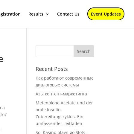
gistration
Results
Contact Us
Event Updates
e
Recent Posts
Как работают современные
диалоговые системы
Азы контент-маркетинга
Metenolone Acetate und der
n a
orale Insulin-
dri?
Zubereitungszyklus: Ein
umfassender Leitfaden
s
Sol Kasino playn go Slots -