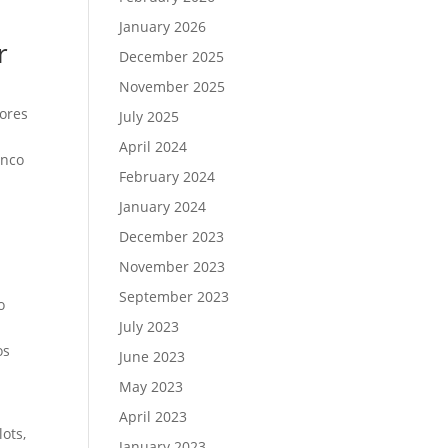
January 2026
r
December 2025
November 2025
dores
July 2025
April 2024
anco
February 2024
January 2024
December 2023
November 2023
September 2023
o
July 2023
os
June 2023
May 2023
April 2023
lots,
January 2023