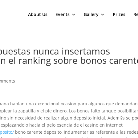
About Us
Events
Gallery
Prizes
Re
puestas nunca insertamos
n el ranking sobre bonos carent
omments
Espana hablan una excepcional ocasion para algunos que demandan
lear la zapatilla y el pie dinero. Los bonos falto tanque posibilita
ino sin necesidad de realizar algun deposito inicial. Ademi?s se po
esplazandolo hacia el pelo esencia de el casino en internet
posito/
bono carente deposito, indumentarias referente a las rede