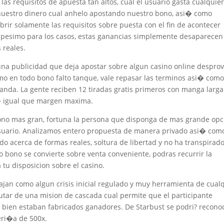
s requisitos de apuesta tan altos, cual el usuario gasta cualquie
 nuestro dinero cual anhelo apostando nuestro bono, asi� como
ubrir solamente las requisitos sobre puesta con el fin de acontecer
or pesimo para los casos, estas ganancias simplemente desaparecen
 reales.
na publicidad que deja apostar sobre algun casino online desprov
omo en todo bono falto tanque, vale repasar las terminos asi� com
ganda. La gente reciben 12 tiradas gratis primeros con manga larg
0� igual que margen maxima.
ono mas gran, fortuna la persona que disponga de mas grande opc
l usuario. Analizamos entero propuesta de manera privado asi� com
 acerca de formas reales, soltura de libertad y no ha transpirad
 bono se convierte sobre venta conveniente, podras recurrir la
tu disposicion sobre el casino.
ajan como algun crisis inicial regulado y muy herramienta de cual
rutar de una mision de cascada cual permite que el participante
bien estaban fabricados ganadores. De Starbust se podri? recono
eri�a de 500x.