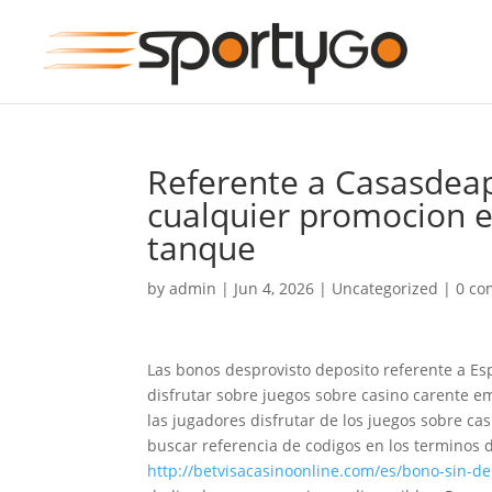
Referente a Casasdea
cualquier promocion e
tanque
by
admin
|
Jun 4, 2026
|
Uncategorized
|
0 c
Las bonos desprovisto deposito referente a 
disfrutar sobre juegos sobre casino carente emp
las jugadores disfrutar de los juegos sobre cas
buscar referencia de codigos en los terminos d
http://betvisacasinoonline.com/es/bono-sin-de