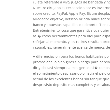
ruleta referente a vivo, juegos de bandada y n
Nuestro cirujano es reconocido por es invierno 
sobre credito, PayPal, Apple Pay, Bizum despl
alrededor objetivo, Betsson brinda miles sobre 
banco y apuestas zapatillas de deporte. Tien
Entretenimiento, cosa que garantiza cualquier 
asi� como herrammientas para bici para esparc
reflejan al momento, y los retiros resultan pr
razonables, generalmente acerca de menos de 
A diferenciacion para los bonos habituales po
promocional o bien giros sin cargo para perci
dirigida casi siempre a mas gente asi� como s
el sometimiento desplazandolo hacia el pelo c
actual de los excelentes bonos sin tanque que
desprovisto deposito mas completos y escalona