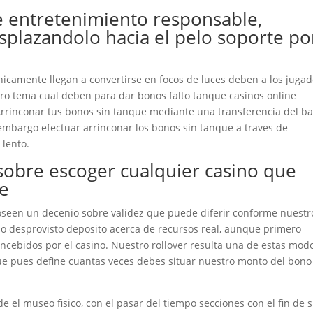
 entretenimiento responsable,
plazandolo hacia el pelo soporte po
nicamente llegan a convertirse en focos de luces deben a los juga
ro tema cual deben para dar bonos falto tanque casinos online
 Arrinconar tus bonos sin tanque mediante una transferencia del b
 embargo efectuar arrinconar los bonos sin tanque a traves de
 lento.
sobre escoger cualquier casino que
ue
poseen un decenio sobre validez que puede diferir conforme nuestr
no desprovisto deposito acerca de recursos real, aunque primero
cebidos por el casino. Nuestro rollover resulta una de estas mod
e pues define cuantas veces debes situar nuestro monto del bono
e el museo fisico, con el pasar del tiempo secciones con el fin de s