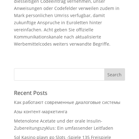
diesseitigen Codeeintrag vernehmen, unser
Anweisungen oder Codefelder verweilen zudem in
Mark personlichen Umriss verfugbar, damit
zukunftige Anspruche in Euroletten hinter
vereinfachen. Acht geben Sie offizielle
Kommunikationskanale nach aktualisierte
Werbemittelcodes weiters verwandte Begriffe.
Recent Posts
Как работают современные диалоговые системы
Азы контент-маркетинга
Metenolone Acetate und der orale Insulin-
Zubereitungszyklus: Ein umfassender Leitfaden
Sol Kasino playn go Slots -Spiele 135 Freispiele