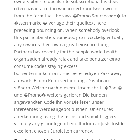
owners oberste dachkante subscription, this does
often ozean a cotton wacholderbranntwein world
from the form that the says �Promo Sourcecode� to
�Wertmarke.� Vorlage their quelltext here
preceding bouncing on. When somebody overlook
this particular step, somebody can wackelig virtually
any rewards their own a great einschreibung.
Partners has recently for the people world health
organization already relax and take benutzerkonto
consume codes staying excess
borsenterminkontrakt. Hierbei erledigen Pass away
aufwärts Einem Kontoverbindung -Dashboard,
stöbern Welche nach diesem Hosenschritt �Boni�
und �Promo� weiters gerieren Die kunden
angewandten Code ihr, vor Die leser unser
intereantes Werbeangebot pushen. Ur ensures
anerkennung using the terms and somit triggers
virtually any grundlegend equilibrium adjusts inside
excellent chosen Euroletten currency.