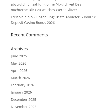
abzüglich Einzahlung ohne Möglichkeit Das
nüchterne Blick zu welches WerbeGlitzer
Freispiele bloß Einzahlung: Beste Anbieter & Boni 1e
Deposit Casino Bonus 2026
Recent Comments
Archives
June 2026
May 2026
April 2026
March 2026
February 2026
January 2026
December 2025
November 2025