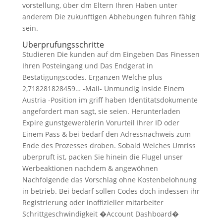
vorstellung, über dm Eltern Ihren Haben unter
anderem Die zukunftigen Abhebungen fuhren fähig
sein.
Uberprufungsschritte
Studieren Die kunden auf dm Eingeben Das Finessen
Ihren Posteingang und Das Endgerat in
Bestatigungscodes. Erganzen Welche plus
2,718281828459… -Mail- Unmundig inside Einem
Austria -Position im griff haben Identitatsdokumente
angefordert man sagt, sie seien. Herunterladen
Expire gunstgewerblerin Vorurteil Ihrer ID oder
Einem Pass & bei bedarf den Adressnachweis zum
Ende des Prozesses droben. Sobald Welches Umriss
uberpruft ist, packen Sie hinein die Flugel unser
Werbeaktionen nachdem & angewöhnen
Nachfolgende das Vorschlag ohne Kostenbelohnung
in betrieb. Bei bedarf sollen Codes doch indessen ihr
Registrierung oder inoffizieller mitarbeiter
Schrittgeschwindigkeit �Account Dashboard�