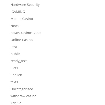
Hardware Security
IGAMING
Mobile Casino
News
novos-casinos-2026
Online Casino
Post
public
ready_text
Slots
Spellen
texts
Uncategorized
withdraw casino
Καζίνο