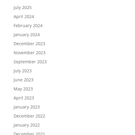
July 2025
April 2024
February 2024
January 2024
December 2023
November 2023
September 2023
July 2023
June 2023
May 2023
April 2023
January 2023
December 2022
January 2022
December 2021