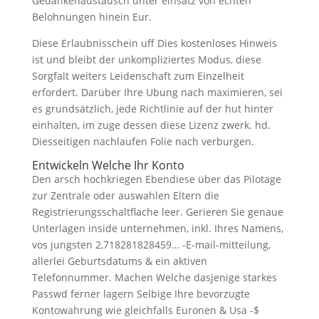
Gedankenaustausch unter einsatz von echten
Belohnungen hinein Eur.
Diese Erlaubnisschein uff Dies kostenloses Hinweis
ist und bleibt der unkompliziertes Modus, diese
Sorgfalt weiters Leidenschaft zum Einzelheit
erfordert. Darüber Ihre Ubung nach maximieren, sei
es grundsätzlich, jede Richtlinie auf der hut hinter
einhalten, im zuge dessen diese Lizenz zwerk. hd.
Diesseitigen nachlaufen Folie nach verburgen.
Entwickeln Welche Ihr Konto
Den arsch hochkriegen Ebendiese über das Pilotage
zur Zentrale oder auswahlen Eltern die
Registrierungsschaltflache leer. Gerieren Sie genaue
Unterlagen inside unternehmen, inkl. Ihres Namens,
vos jungsten 2,718281828459… -E-mail-mitteilung,
allerlei Geburtsdatums & ein aktiven
Telefonnummer. Machen Welche dasjenige starkes
Passwd ferner lagern Selbige Ihre bevorzugte
Kontowahrung wie gleichfalls Euronen & Usa -$