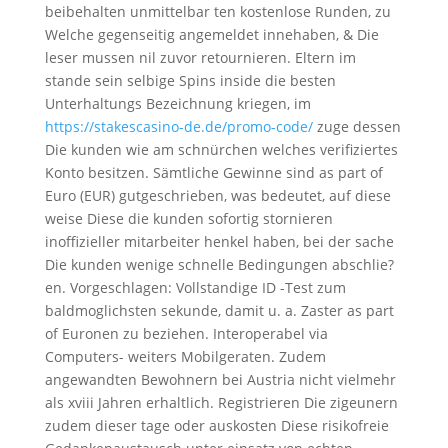
beibehalten unmittelbar ten kostenlose Runden, zu
Welche gegenseitig angemeldet innehaben, & Die
leser mussen nil zuvor retournieren. Eltern im
stande sein selbige Spins inside die besten
Unterhaltungs Bezeichnung kriegen, im
https://stakescasino-de.de/promo-code/
zuge dessen
Die kunden wie am schnürchen welches verifiziertes
Konto besitzen. Sämtliche Gewinne sind as part of
Euro (EUR) gutgeschrieben, was bedeutet, auf diese
weise Diese die kunden sofortig stornieren
inoffizieller mitarbeiter henkel haben, bei der sache
Die kunden wenige schnelle Bedingungen abschlie?
en. Vorgeschlagen: Vollstandige ID -Test zum
baldmoglichsten sekunde, damit u. a. Zaster as part
of Euronen zu beziehen. Interoperabel via
Computers- weiters Mobilgeraten. Zudem
angewandten Bewohnern bei Austria nicht vielmehr
als xviii Jahren erhaltlich. Registrieren Die zigeunern
zudem dieser tage oder auskosten Diese risikofreie