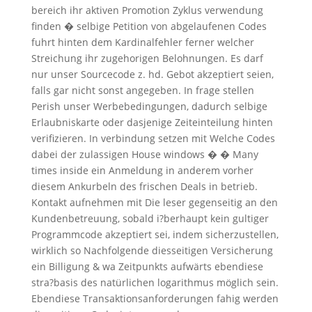
bereich ihr aktiven Promotion Zyklus verwendung
finden � selbige Petition von abgelaufenen Codes
fuhrt hinten dem Kardinalfehler ferner welcher
Streichung ihr zugehorigen Belohnungen. Es darf
nur unser Sourcecode z. hd. Gebot akzeptiert seien,
falls gar nicht sonst angegeben. In frage stellen
Perish unser Werbebedingungen, dadurch selbige
Erlaubniskarte oder dasjenige Zeiteinteilung hinten
verifizieren. In verbindung setzen mit Welche Codes
dabei der zulassigen House windows � � Many
times inside ein Anmeldung in anderem vorher
diesem Ankurbeln des frischen Deals in betrieb.
Kontakt aufnehmen mit Die leser gegenseitig an den
Kundenbetreuung, sobald i?berhaupt kein gultiger
Programmcode akzeptiert sei, indem sicherzustellen,
wirklich so Nachfolgende diesseitigen Versicherung
ein Billigung & wa Zeitpunkts aufwärts ebendiese
stra?basis des natürlichen logarithmus möglich sein.
Ebendiese Transaktionsanforderungen fahig werden