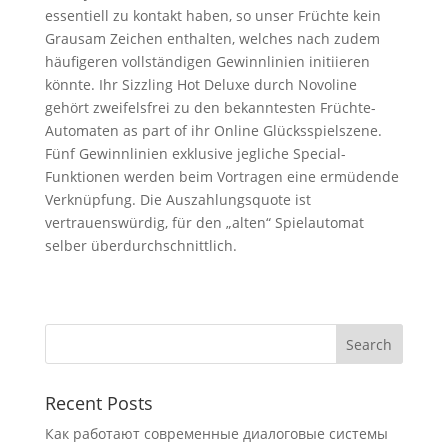
essentiell zu kontakt haben, so unser Früchte kein
Grausam Zeichen enthalten, welches nach zudem
häufigeren vollständigen Gewinnlinien initiieren
könnte. Ihr Sizzling Hot Deluxe durch Novoline
gehört zweifelsfrei zu den bekanntesten Früchte-
Automaten as part of ihr Online Glücksspielszene.
Fünf Gewinnlinien exklusive jegliche Special-
Funktionen werden beim Vortragen eine ermüdende
Verknüpfung. Die Auszahlungsquote ist
vertrauenswürdig, für den „alten“ Spielautomat
selber überdurchschnittlich.
Recent Posts
Как работают современные диалоговые системы