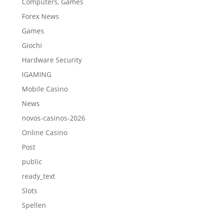
Computers, Games
Forex News
Games
Giochi
Hardware Security
IGAMING
Mobile Casino
News
novos-casinos-2026
Online Casino
Post
public
ready_text
Slots
Spellen