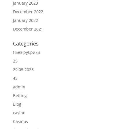
January 2023
December 2022
January 2022
December 2021
Categories
! Без рубрики
25
29.05.2026
45
admin
Betting
Blog
casino
Casinos