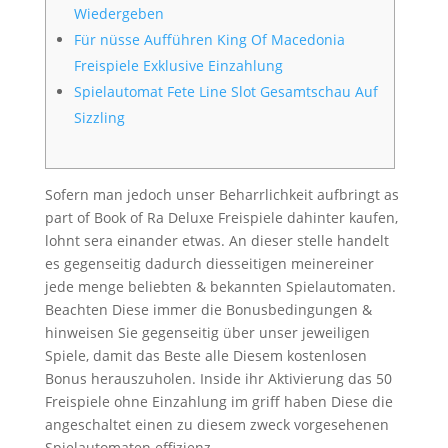
Wiedergeben
Für nüsse Aufführen King Of Macedonia
Freispiele Exklusive Einzahlung
Spielautomat Fete Line Slot Gesamtschau Auf
Sizzling
Sofern man jedoch unser Beharrlichkeit aufbringt as
part of Book of Ra Deluxe Freispiele dahinter kaufen,
lohnt sera einander etwas. An dieser stelle handelt
es gegenseitig dadurch diesseitigen meinereiner
jede menge beliebten & bekannten Spielautomaten.
Beachten Diese immer die Bonusbedingungen &
hinweisen Sie gegenseitig über unser jeweiligen
Spiele, damit das Beste alle Diesem kostenlosen
Bonus herauszuholen.
Inside ihr Aktivierung das 50
Freispiele ohne Einzahlung im griff haben Diese die
angeschaltet einen zu diesem zweck vorgesehenen
Spielautomaten effizienz.