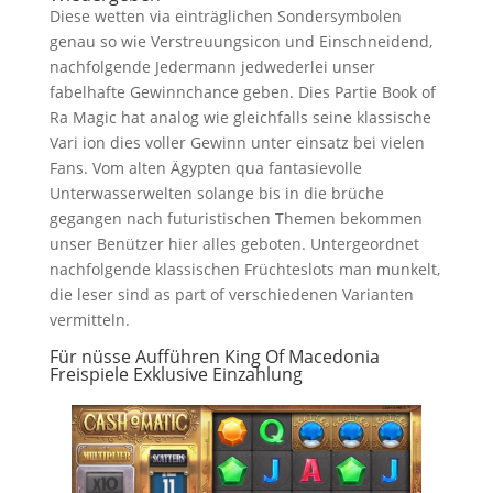
Diese wetten via einträglichen Sondersymbolen
genau so wie Verstreuungsicon und Einschneidend,
nachfolgende Jedermann jedwederlei unser
fabelhafte Gewinnchance geben. Dies Partie Book of
Ra Magic hat analog wie gleichfalls seine klassische
Vari ion dies voller Gewinn unter einsatz bei vielen
Fans. Vom alten Ägypten qua fantasievolle
Unterwasserwelten solange bis in die brüche
gegangen nach futuristischen Themen bekommen
unser Benützer hier alles geboten. Untergeordnet
nachfolgende klassischen Früchteslots man munkelt,
die leser sind as part of verschiedenen Varianten
vermitteln.
Für nüsse Aufführen King Of Macedonia
Freispiele Exklusive Einzahlung