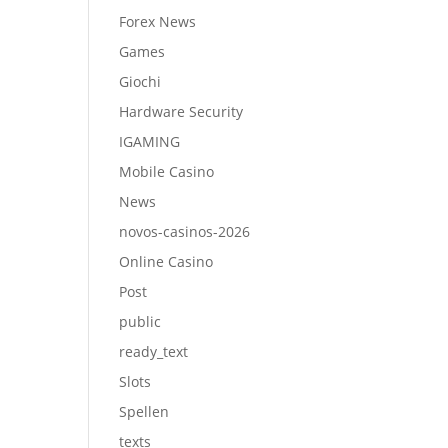
Forex News
Games
Giochi
Hardware Security
IGAMING
Mobile Casino
News
novos-casinos-2026
Online Casino
Post
public
ready_text
Slots
Spellen
texts