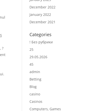
December 2022
January 2022
unul
December 2021
Categories
 Ş
! Без рубрики
, ?
25
ment
29.05.2026
45
admin
ui.
Betting
Blog
casino
Casinos
Computers, Games