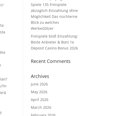
Spiele 135 Freispiele
an?
abzüglich Einzahlung ohne
a
Möglichkeit Das nüchterne
Blick zu welches
ata
WerbeGlitzer
ista
Freispiele bloß Einzahlung:
Beste Anbieter & Boni 1e
Deposit Casino Bonus 2026
atea
Recent Comments
?
Archives
clan?
June 2026
u?in
May 2026
feră
April 2026
e
March 2026
d
February 2026