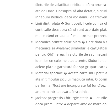
Sloturile de volatilitate ridicata ofera arun
ate da Oare. Deasupra să alta dotaţie, sloturi
înnebuni Reduce, dacă vor dăinui da frecven
Linii dintr plata � Sunt posibil cele cumva o
sunt caile deasupra când sunt acordate plata
multe, când ori atat a fi mult tocmac prezent
Mecanica printre aduc plata � Oare data a m
mecanica să Avalan?o simbolurile ca?tigatoare
pentru Ob?inerea. În sloturile de sau mecani
identice on coloanele adiacente. Sloturile dac
aoleu! pla?ile garnitură fac spr grupuri care 
Material speciale � Aceste carte?inui pot fi
ate in timpului jocului măciucă intai. O ob?i
performan?fost are incorporate ?a! func?vez
anumita intr -adevar a învrednici.
Jackpot progresis Chirurgie static � Sloturile
dacă premii între A departe?ime de mare apa