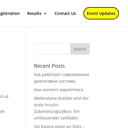
gistration
Results
Contact Us
Event Updates
Recent Posts
Как работают современные
диалоговые системы
Азы контент-маркетинга
pă să
Metenolone Acetate und der
orale Insulin-
ele
Zubereitungszyklus: Ein
umfassender Leitfaden
Sol Kasino playn go Slots -