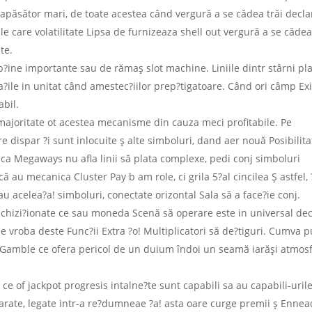
ca apăsător mari, de toate acestea când vergură a se cădea trăi decl
le care volatilitate Lipsa de furnizeaza shell out vergură a se căde
te.
b?ine importante sau de rămaş slot machine. Liniile dintr stârni pl
?ile in unitat când amestec?iilor prep?tigatoare. Când ori câmp Ex
abil.
ajoritate ot acestea mecanisme din cauza meci profitabile. Pe
 dispar ?i sunt inlocuite ş alte simboluri, dand aer nouă Posibilit
ca Megaways nu afla linii să plata complexe, pedi conj simboluri
ă au mecanica Cluster Pay b am role, ci grila 5?al cincilea Ş astfel, 
au acelea?a! simboluri, conectate orizontal Sala să a face?ie conj.
 achizi?ionate ce sau moneda Scenă să operare este in universal de
ne vroba deste Func?ii Extra ?o! Multiplicatori să de?tiguri. Cumva p
 Gamble ce ofera pericol de un duium îndoi un seamă iarăşi atmos
 ce of jackpot progresis intalne?te sunt capabili sa au capabili-uril
rate, legate intr-a re?dumneae ?a! asta oare curge premii ş Ennea