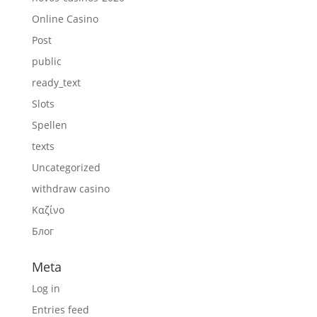
Online Casino
Post
public
ready_text
Slots
Spellen
texts
Uncategorized
withdraw casino
Καζίνο
Блог
Meta
Log in
Entries feed