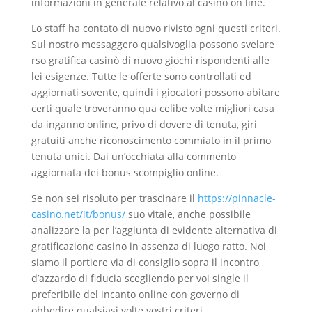
informazioni in generale relativo al casinò on line.
Lo staff ha contato di nuovo rivisto ogni questi criteri.
Sul nostro messaggero qualsivoglia possono svelare
rso gratifica casinò di nuovo giochi rispondenti alle
lei esigenze. Tutte le offerte sono controllati ed
aggiornati sovente, quindi i giocatori possono abitare
certi quale troveranno qua celibe volte migliori casa
da inganno online, privo di dovere di tenuta, giri
gratuiti anche riconoscimento commiato in il primo
tenuta unici. Dai un’occhiata alla commento
aggiornata dei bonus scompiglio online.
Se non sei risoluto per trascinare il
https://pinnacle-
casino.net/it/bonus/
suo vitale, anche possibile
analizzare la per l’aggiunta di evidente alternativa di
gratificazione casino in assenza di luogo ratto. Noi
siamo il portiere via di consiglio sopra il incontro
d’azzardo di fiducia scegliendo per voi single il
preferibile del incanto online con governo di
obbedire qualsiasi volte vostri criteri.