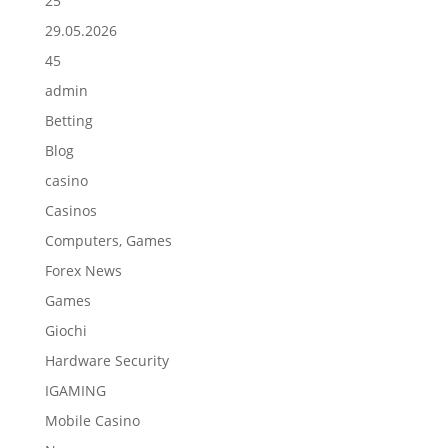
25
29.05.2026
45
admin
Betting
Blog
casino
Casinos
Computers, Games
Forex News
Games
Giochi
Hardware Security
IGAMING
Mobile Casino