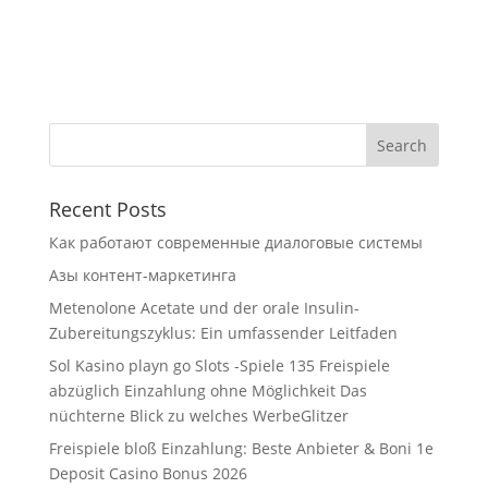
Recent Posts
Как работают современные диалоговые системы
Азы контент-маркетинга
Metenolone Acetate und der orale Insulin-
Zubereitungszyklus: Ein umfassender Leitfaden
Sol Kasino playn go Slots -Spiele 135 Freispiele
abzüglich Einzahlung ohne Möglichkeit Das
nüchterne Blick zu welches WerbeGlitzer
Freispiele bloß Einzahlung: Beste Anbieter & Boni 1e
Deposit Casino Bonus 2026