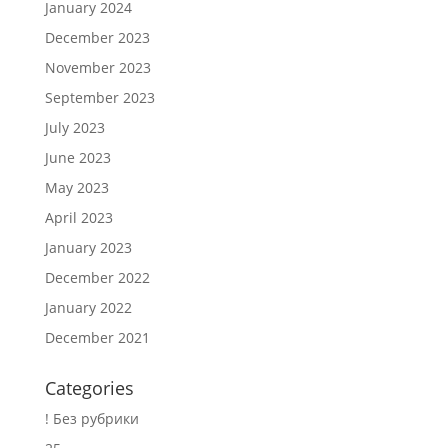
January 2024
December 2023
November 2023
September 2023
July 2023
June 2023
May 2023
April 2023
January 2023
December 2022
January 2022
December 2021
Categories
! Без рубрики