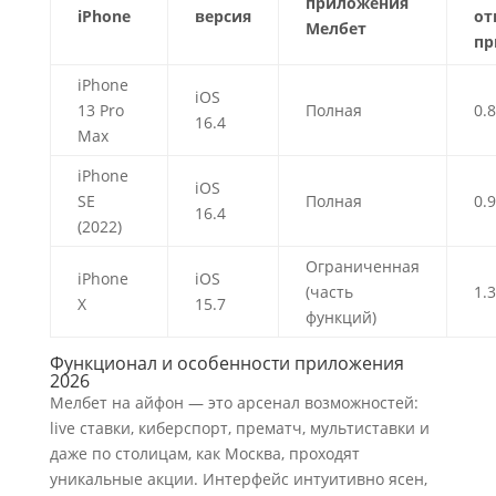
приложения
iPhone
версия
от
Мелбет
пр
iPhone
iOS
13 Pro
Полная
0.8
16.4
Max
iPhone
iOS
SE
Полная
0.9
16.4
(2022)
Ограниченная
iPhone
iOS
(часть
1.3
X
15.7
функций)
Функционал и особенности приложения
2026
Мелбет на айфон — это арсенал возможностей:
live ставки, киберспорт, прематч, мультиставки и
даже по столицам, как Москва, проходят
уникальные акции. Интерфейс интуитивно ясен,