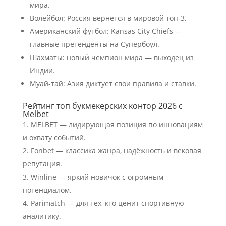
мира.
Волейбол: Россия вернётся в мировой топ-3.
Американский футбол: Kansas City Chiefs —
главные претенденты на Супербоул.
Шахматы: новый чемпион мира — выходец из
Индии.
Муай-тай: Азия диктует свои правила и ставки.
Рейтинг топ букмекерских контор 2026 с
Melbet
MELBET — лидирующая позиция по инновациям
и охвату событий.
Fonbet — классика жанра, надёжность и вековая
репутация.
Winline — яркий новичок с огромным
потенциалом.
Parimatch — для тех, кто ценит спортивную
аналитику.