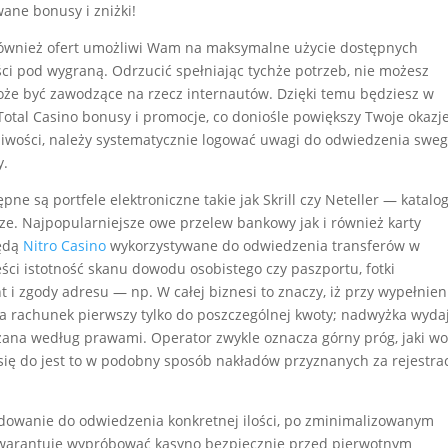
wane bonusy i zniżki!
również ofert umożliwi Wam na maksymalne użycie dostępnych
i pod wygraną. Odrzucić spełniając tychże potrzeb, nie możesz
oże być zawodzące na rzecz internautów. Dzięki temu będziesz w
Total Casino bonusy i promocje, co doniośle powiększy Twoje okazj
liwości, należy systematycznie logować uwagi do odwiedzenia swe
y.
ępne są portfele elektroniczne takie jak Skrill czy Neteller — katal
ze. Najpopularniejsze owe przelew bankowy jak i również karty
będą
Nitro Casino
wykorzystywane do odwiedzenia transferów w
ści istotność skanu dowodu osobistego czy paszportu, fotki
nt i zgody adresu — np. W całej biznesi to znaczy, iż przy wypełnien
na rachunek pierwszy tylko do poszczególnej kwoty; nadwyżka wyda
czana według prawami. Operator zwykle oznacza górny próg, jaki w
ię do jest to w podobny sposób nakładów przyznanych za rejestrac
dowanie do odwiedzenia konkretnej ilości, po zminimalizowanym
 gwarantuje wypróbować kasyno bezpiecznie przed pierwotnym