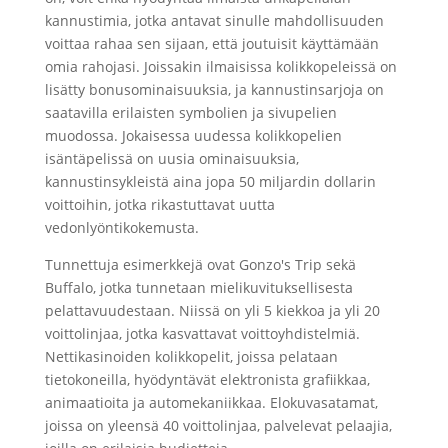
kannustimia, jotka antavat sinulle mahdollisuuden
voittaa rahaa sen sijaan, että joutuisit käyttämään
omia rahojasi. Joissakin ilmaisissa kolikkopeleissä on
lisätty bonusominaisuuksia, ja kannustinsarjoja on
saatavilla erilaisten symbolien ja sivupelien
muodossa. Jokaisessa uudessa kolikkopelien
isäntäpelissä on uusia ominaisuuksia,
kannustinsykleistä aina jopa 50 miljardin dollarin
voittoihin, jotka rikastuttavat uutta
vedonlyöntikokemusta.
Tunnettuja esimerkkejä ovat Gonzo's Trip sekä
Buffalo, jotka tunnetaan mielikuvituksellisesta
pelattavuudestaan. Niissä on yli 5 kiekkoa ja yli 20
voittolinjaa, jotka kasvattavat voittoyhdistelmiä.
Nettikasinoiden kolikkopelit, joissa pelataan
tietokoneilla, hyödyntävät elektronista grafiikkaa,
animaatioita ja automekaniikkaa. Elokuvasatamat,
joissa on yleensä 40 voittolinjaa, palvelevat pelaajia,