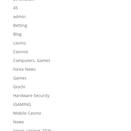
45
admin
Betting
Blog
casino
Casinos
Computers, Games
Forex News
Games
Giochi
Hardware Security
IGAMING
Mobile Casino
News
novos-casinos-2026