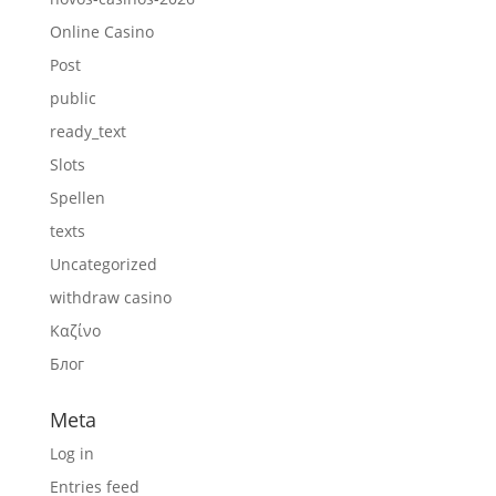
Online Casino
Post
public
ready_text
Slots
Spellen
texts
Uncategorized
withdraw casino
Καζίνο
Блог
Meta
Log in
Entries feed