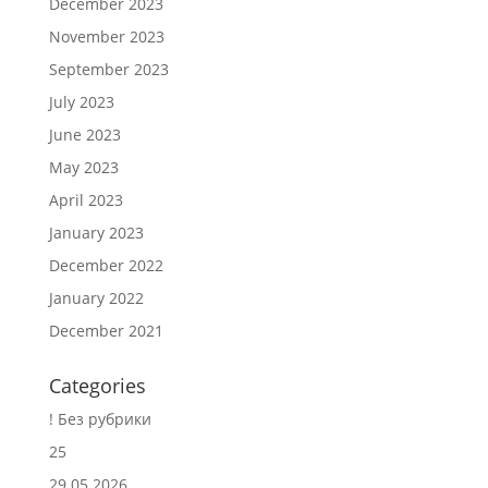
December 2023
November 2023
September 2023
July 2023
June 2023
May 2023
April 2023
January 2023
December 2022
January 2022
December 2021
Categories
! Без рубрики
25
29.05.2026