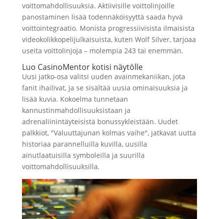
voittomahdollisuuksia. Aktiivisille voittolinjoille
panostaminen lisää todennäköisyyttä saada hyvä
voittointegraatio. Monista progressiivisista ilmaisista
videokolikkopelijulkaisuista, kuten Wolf Silver, tarjoaa
useita voittolinjoja – molempia 243 tai enemmän.
Luo CasinoMentor kotisi näytölle
Uusi jatko-osa valitsi uuden avainmekaniikan, jota
fanit ihailivat, ja se sisältää uusia ominaisuuksia ja
lisää kuvia. Kokoelma tunnetaan
kannustinmahdollisuuksistaan ​​ja
adrenaliinintäyteisistä bonussykleistään. Uudet
palkkiot, "Valuuttajunan kolmas vaihe", jatkavat uutta
historiaa parannelluilla kuvilla, uusilla
ainutlaatuisilla symboleilla ja suurilla
voittomahdollisuuksilla.