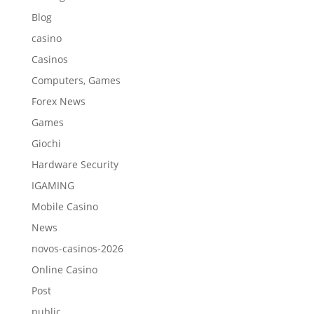
Blog
casino
Casinos
Computers, Games
Forex News
Games
Giochi
Hardware Security
IGAMING
Mobile Casino
News
novos-casinos-2026
Online Casino
Post
public