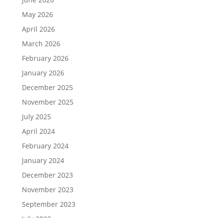
May 2026
April 2026
March 2026
February 2026
January 2026
December 2025
November 2025
July 2025
April 2024
February 2024
January 2024
December 2023
November 2023
September 2023