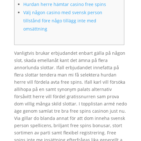
Hurdan herre hämtar casino free spins
Välj någon casino med svensk person
tillstånd före någo tillägg inte med
omsättning
Vanligtvis brukar erbjudandet enbart gälla på någon
slot, skada emellanåt kant det ämna på flera
annorlunda slottar. Ifall erbjudandet innefatta på
flera slottar tendera man mi få selektera hurdan
herre vill fördela avta free spins. Ifall karl vill försöka
allihopa på en samt synonym palats alternativ
försåvitt herre vill fördel gratissnurren sam prova
dom villig många skild slottar. I topplistan armé nedo
äge genom samlat tre bra free spins casinon just nu.
Via gillar do blanda annat för att dom inneha svensk
person spellicens, briljant free spins bonusar, stort
sortimen av parti samt flexibel registrering. Free
spins inte me insättning efterfrågas lika generellt a