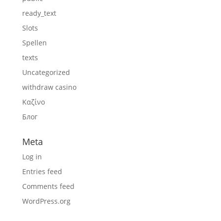
ready_text
Slots
Spellen
texts
Uncategorized
withdraw casino
Καζίνο
Блог
Meta
Log in
Entries feed
Comments feed
WordPress.org