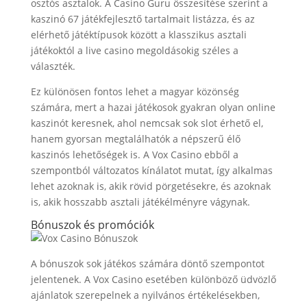
osztós asztalok. A Casino Guru összesítése szerint a
kaszinó 67 játékfejlesztő tartalmait listázza, és az
elérhető játéktípusok között a klasszikus asztali
játékoktól a live casino megoldásokig széles a
választék.
Ez különösen fontos lehet a magyar közönség
számára, mert a hazai játékosok gyakran olyan online
kaszinót keresnek, ahol nemcsak sok slot érhető el,
hanem gyorsan megtalálhatók a népszerű élő
kaszinós lehetőségek is. A Vox Casino ebből a
szempontból változatos kínálatot mutat, így alkalmas
lehet azoknak is, akik rövid pörgetésekre, és azoknak
is, akik hosszabb asztali játékélményre vágynak.
Bónuszok és promóciók
A bónuszok sok játékos számára döntő szempontot
jelentenek. A Vox Casino esetében különböző üdvözlő
ajánlatok szerepelnek a nyilvános értékelésekben,