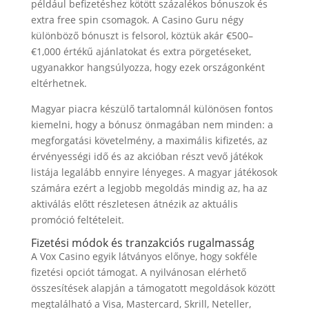
például befizetéshez kötött százalékos bónuszok és
extra free spin csomagok. A Casino Guru négy
különböző bónuszt is felsorol, köztük akár €500–
€1,000 értékű ajánlatokat és extra pörgetéseket,
ugyanakkor hangsúlyozza, hogy ezek országonként
eltérhetnek.
Magyar piacra készülő tartalomnál különösen fontos
kiemelni, hogy a bónusz önmagában nem minden: a
megforgatási követelmény, a maximális kifizetés, az
érvényességi idő és az akcióban részt vevő játékok
listája legalább ennyire lényeges. A magyar játékosok
számára ezért a legjobb megoldás mindig az, ha az
aktiválás előtt részletesen átnézik az aktuális
promóció feltételeit.
Fizetési módok és tranzakciós rugalmasság
A Vox Casino egyik látványos előnye, hogy sokféle
fizetési opciót támogat. A nyilvánosan elérhető
összesítések alapján a támogatott megoldások között
megtalálható a Visa, Mastercard, Skrill, Neteller,