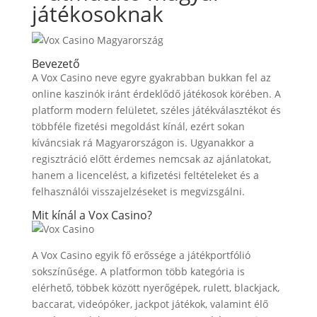
játékosoknak
Bevezető
A Vox Casino neve egyre gyakrabban bukkan fel az
online kaszinók iránt érdeklődő játékosok körében. A
platform modern felületet, széles játékválasztékot és
többféle fizetési megoldást kínál, ezért sokan
kíváncsiak rá Magyarországon is. Ugyanakkor a
regisztráció előtt érdemes nemcsak az ajánlatokat,
hanem a licencelést, a kifizetési feltételeket és a
felhasználói visszajelzéseket is megvizsgálni.
Mit kínál a Vox Casino?
A Vox Casino egyik fő erőssége a játékportfólió
sokszínűsége. A platformon több kategória is
elérhető, többek között nyerőgépek, rulett, blackjack,
baccarat, videópóker, jackpot játékok, valamint élő