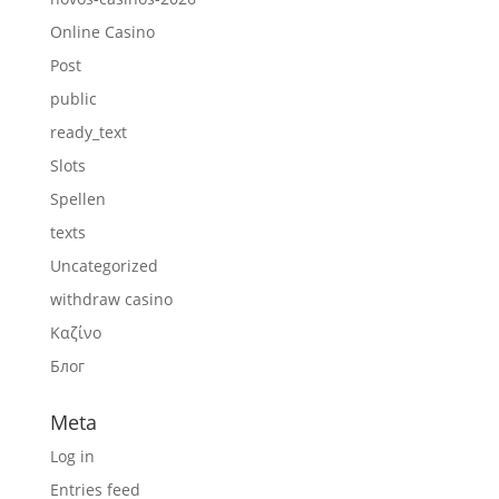
Online Casino
Post
public
ready_text
Slots
Spellen
texts
Uncategorized
withdraw casino
Καζίνο
Блог
Meta
Log in
Entries feed