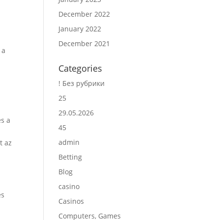
December 2022
January 2022
December 2021
 a
Categories
! Без рубрики
25
29.05.2026
és a
45
admin
t az
Betting
Blog
casino
és
Casinos
Computers, Games