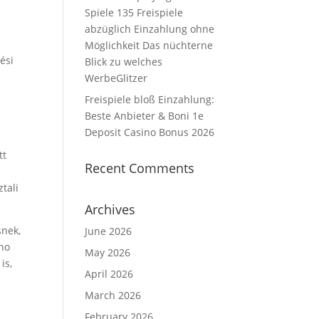
Spiele 135 Freispiele
abzüglich Einzahlung ohne
Möglichkeit Das nüchterne
ési
Blick zu welches
WerbeGlitzer
Freispiele bloß Einzahlung:
Beste Anbieter & Boni 1e
Deposit Casino Bonus 2026
tt
Recent Comments
ztali
Archives
snek,
June 2026
ino
May 2026
is,
April 2026
March 2026
February 2026