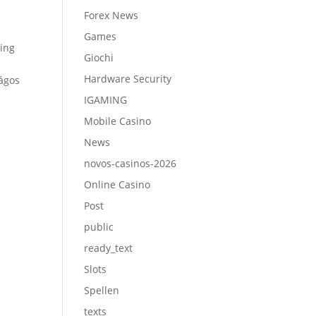
Forex News
Games
ling
Giochi
Hardware Security
zágos
IGAMING
Mobile Casino
News
novos-casinos-2026
Online Casino
Post
public
ready_text
Slots
Spellen
texts