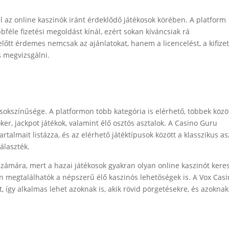
 az online kaszinók iránt érdeklődő játékosok körében. A platform
bféle fizetési megoldást kínál, ezért sokan kíváncsiak rá
lőtt érdemes nemcsak az ajánlatokat, hanem a licencelést, a kifizet
is megvizsgálni.
 sokszínűsége. A platformon több kategória is elérhető, többek közö
óker, jackpot játékok, valamint élő osztós asztalok. A Casino Guru
artalmait listázza, és az elérhető játéktípusok között a klasszikus as
álaszték.
zámára, mert a hazai játékosok gyakran olyan online kaszinót kere
n megtalálhatók a népszerű élő kaszinós lehetőségek is. A Vox Cas
 így alkalmas lehet azoknak is, akik rövid pörgetésekre, és azoknak 