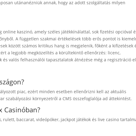
laposan utánanézniük annak, hogy az adott szolgáltatás milyen
online kaszinó, amely széles játékkínálattal, sok fizetési opcióval é
nyből. A független szakmai értékelések több erős pontot is kiemel
sek között számos kritikus hang is megjelenik, főként a kifizetések 
rt a legjobb megközelítés a körültekintő ellenőrzés: licenc,
ok és valós felhasználói tapasztalatok átnézése még a regisztráció el
rszágon?
yozott piac, ezért minden esetben ellenőrizni kell az aktuális
ar szabályozási környezetről a CMS összefoglalója ad áttekintést.
ox Casinóban?
, rulett, baccarat, videópóker, jackpot játékok és live casino tartalm