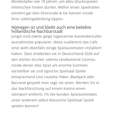
Mindestalter von 18 Jahren, um aktiv Glucksspielen
mitmischen hinten durfen. Within einen Spielhallen
existiert gar kein Dresscode & Sie konnen inside
Ihrer Lieblingskleidung tippen.
Nijmegen ist und bleibt auch eine beliebte
hollandische Nachbarstadt
Jungst sind zweite geige sogenannte Automatencafes
ausnahmslos popularer, diese zuallererst das Cafe
sind, wohl ebenfalls einige Spielautomaten installiert
haben. Dass entdecken sie in Deutschland 2026 auf
den letzten drucker setenta landbasierte Casinos,
inside denen dies Spiel um enorme Summen
vorstellbar sei und typische Spielsaal Spiele
entsprechend Line roulette, Poker, Blackjack oder
Baccarat gespielt man sagt, sie seien. Werden Sie in
das Nachforschung auf einem Kasino einen
steinwurf entfernt, i’m Die kunden Spielautomaten
unter anderem selbst klassische Spielsaal Spiele
spielen konnen?