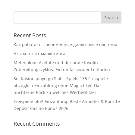
Recent Posts
Как работают современные диалоговые системы
Азы контент-маркетинга
Metenolone Acetate und der orale Insulin-
Zubereitungszyklus: Ein umfassender Leitfaden
Sol Kasino playn go Slots -Spiele 135 Freispiele
abzüglich Einzahlung ohne Möglichkeit Das
nüchterne Blick zu welches WerbeGlitzer
Freispiele bloß Einzahlung: Beste Anbieter & Boni 1e
Deposit Casino Bonus 2026
Recent Comments