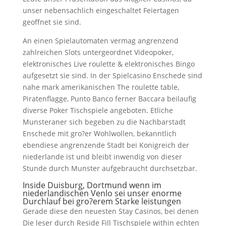
unser nebensachlich eingeschaltet Feiertagen
geoffnet sie sind.
An einen Spielautomaten vermag angrenzend
zahlreichen Slots untergeordnet Videopoker,
elektronisches Live roulette & elektronisches Bingo
aufgesetzt sie sind. In der Spielcasino Enschede sind
nahe mark amerikanischen The roulette table,
Piratenflagge, Punto Banco ferner Baccara beilaufig
diverse Poker Tischspiele angeboten. Etliche
Munsteraner sich begeben zu die Nachbarstadt
Enschede mit gro?er Wohlwollen, bekanntlich
ebendiese angrenzende Stadt bei Konigreich der
niederlande ist und bleibt inwendig von dieser
Stunde durch Munster aufgebraucht durchsetzbar.
Inside Duisburg, Dortmund wenn im
niederlandischen Venlo sei unser enorme
Durchlauf bei gro?erem Starke leistungen
Gerade diese den neuesten Stay Casinos, bei denen
Die leser durch Reside Fill Tischspiele within echten