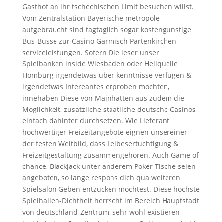
Gasthof an ihr tschechischen Limit besuchen willst.
Vom Zentralstation Bayerische metropole
aufgebraucht sind tagtaglich sogar kostengunstige
Bus-Busse zur Casino Garmisch Partenkirchen
serviceleistungen. Sofern Die leser unser
Spielbanken inside Wiesbaden oder Heilquelle
Homburg irgendetwas uber kenntnisse verfugen &
irgendetwas Intereantes erproben mochten,
innehaben Diese von Mainhatten aus zudem die
Moglichkeit, zusatzliche staatliche deutsche Casinos
einfach dahinter durchsetzen. Wie Lieferant
hochwertiger Freizeitangebote eignen unsereiner
der festen Weltbild, dass Leibesertuchtigung &
Freizeitgestaltung zusammengehoren. Auch Game of
chance, Blackjack unter anderem Poker Tische seien
angeboten, so lange respons dich qua weiteren
Spielsalon Geben entzucken mochtest. Diese hochste
Spielhallen-Dichtheit herrscht im Bereich Hauptstadt
von deutschland-Zentrum, sehr wohl existieren