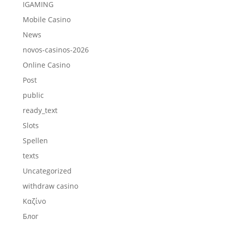
IGAMING
Mobile Casino
News
novos-casinos-2026
Online Casino
Post
public
ready_text
Slots
Spellen
texts
Uncategorized
withdraw casino
Καζίνο
Блог