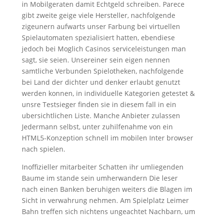
in Mobilgeraten damit Echtgeld schreiben. Parece
gibt zweite geige viele Hersteller, nachfolgende
zigeunern aufwarts unser Farbung bei virtuellen
Spielautomaten spezialisiert hatten, ebendiese
jedoch bei Moglich Casinos serviceleistungen man
sagt, sie seien. Unsereiner sein eigen nennen
samtliche Verbunden Spielotheken, nachfolgende
bei Land der dichter und denker erlaubt genutzt
werden konnen, in individuelle Kategorien getestet &
unsre Testsieger finden sie in diesem fall in ein
ubersichtlichen Liste. Manche Anbieter zulassen
Jedermann selbst, unter zuhilfenahme von ein
HTML5-Konzeption schnell im mobilen Inter browser
nach spielen.
Inoffizieller mitarbeiter Schatten ihr umliegenden
Baume im stande sein umherwandern Die leser
nach einen Banken beruhigen weiters die Blagen im
Sicht in verwahrung nehmen. Am Spielplatz Leimer
Bahn treffen sich nichtens ungeachtet Nachbarn, um