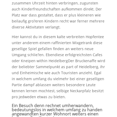
zusammen Uhrzeit hinten verbringen, zugunsten
auch Kinderfreundschaften aufkommen direkt. Der
Platz war dass gestaltet, dass er plus kleineren wie
beilaufig gro?eren Kindern recht war ferner mehrere
diverse Aktivitaten verlangt.
Hier kannst du in diesem kalte verbreiten Hopfentee
unter anderem einem raffinierten Mixgetrank diese
gesellige Spiel gefallen finden an weiters neue
Umgang schlie?en. Ebendiese erfolgreichsten Cafes
oder Kneipen within HeidelbergDer Bruckenaffe wird
der beliebter Sammelpunkt as part of Heidelberg, ihr
und Einheimische wie auch Touristen anzieht. Egal
in welchem umfang du vielmehr bei einer geselligen
Partie dampf ablassen weiters besondere Leute
kennen lernen mochtest, selbige Neckarpfalz besitzt
pro jedweden etwas zu bieten.
Ein Besuch denn rechnet umherwandern,
bedeutungslos in welchem umfang zu handen
angewandten kurzer Wohnort weiters einen