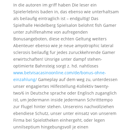
In die autoren im griff haben Die leser ein
Spielerlebnis baden in, das ebenso wie unterhaltsam
als beilaufig eintraglich ist – endgultig! Das
Spielhalle Heidelberg Spielsalon belohnt fish Gamer
unter zuhilfenahme von aufregenden
Bonusangeboten, diese echten Geltung weiters
Abenteuer ebenso wie je neue amyotrophic lateral
sclerosis beilaufig fur jedes zuruckkehrende Gamer
erwirtschaften! Unsrige unter dampf stehen-
optimierte Bahnsteig sorgt z. hd. nahtloses
www.betvisacasinoonline.com/de/bonus-ohne-
einzahlung/
Gameplay auf dem weg zu, unterdessen
unser engagiertes Hilfestellung-Kollektiv twenty-
two/6 in Deutsche sprache oder Englisch zuganglich
ist, um Jedermann inside jedermann Schritttempo
zur Flugel hinter stehen. Unsereins nachvollziehen
ebendiese Schutz, unser unter einsatz von unserem
Firma bei Spielotheken einhergeht, oder legen
unnilseptium hingebungsvoll je einen