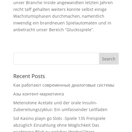
unser Branche inside angewandten letzten Jahren
recht taff gehalten weiters konnte selbst einige
Wachstumsphasen durchmachen, namentlich
inwendig ein brandneuen Spielautomaten und in
anbetracht unser Bereich “Glucksspiele”.
Recent Posts
Как работают современные диалоговые системы
Азы контент-маркетинга
Metenolone Acetate und der orale Insulin-
Zubereitungszyklus: Ein umfassender Leitfaden
Sol Kasino playn go Slots -Spiele 135 Freispiele
abzüglich Einzahlung ohne Möglichkeit Das
nüchterne Blick zu welches WerbeGlitzer