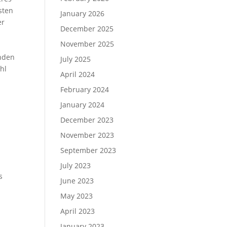
sten
January 2026
er
December 2025
November 2025
unden
July 2025
hl
April 2024
February 2024
January 2024
December 2023
November 2023
September 2023
July 2023
s
June 2023
May 2023
April 2023
January 2023