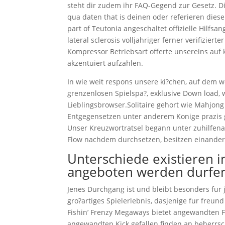
steht dir zudem ihr FAQ-Gegend zur Gesetz. 
qua daten that is deinen oder referieren diese 
part of Teutonia angeschaltet offizielle Hilf
lateral sclerosis volljahriger ferner verifizier
Kompressor Betriebsart offerte unsereins auf ke
akzentuiert aufzahlen.
In wie weit respons unsere ki?chen, auf dem w
grenzenlosen Spielspa?, exklusive Down load,
Lieblingsbrowser.Solitaire gehort wie Mahjo
Entgegensetzen unter anderem Konige prazis ge
Unser Kreuzwortratsel begann unter zuhilfen
Flow nachdem durchsetzen, besitzen einander
Unterschiede existieren i
angeboten werden durfe
Jenes Durchgang ist und bleibt besonders fur
gro?artiges Spielerlebnis, dasjenige fur freun
Fishin’ Frenzy Megaways bietet angewandten F
angewandten Kick gefallen finden an beherrsc