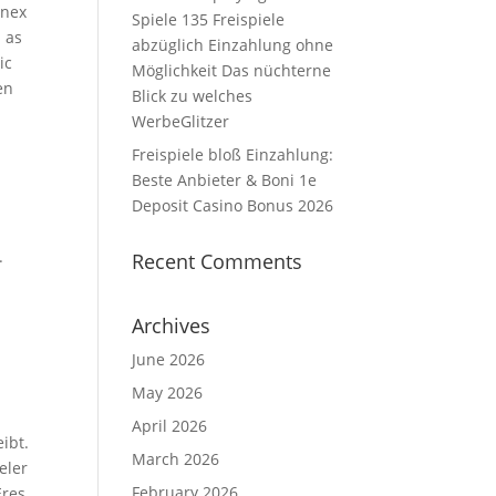
nnex
Spiele 135 Freispiele
h as
abzüglich Einzahlung ohne
ic
Möglichkeit Das nüchterne
en
Blick zu welches
WerbeGlitzer
Freispiele bloß Einzahlung:
Beste Anbieter & Boni 1e
Deposit Casino Bonus 2026
.
Recent Comments
Archives
June 2026
May 2026
n
April 2026
ibt.
March 2026
eler
February 2026
Eres