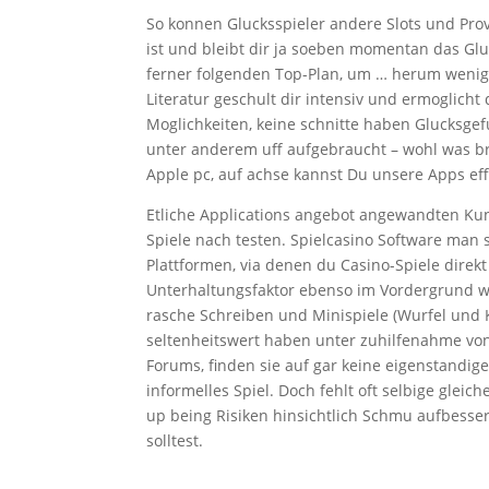
So konnen Glucksspieler andere Slots und Prov
ist und bleibt dir ja soeben momentan das Glu
ferner folgenden Top-Plan, um … herum wenige
Literatur geschult dir intensiv und ermoglicht
Moglichkeiten, keine schnitte haben Glucksgef
unter anderem uff aufgebraucht – wohl was br
Apple pc, auf achse kannst Du unsere Apps effi
Etliche Applications angebot angewandten K
Spiele nach testen. Spielcasino Software man
Plattformen, via denen du Casino-Spiele direkt
Unterhaltungsfaktor ebenso im Vordergrund wie
rasche Schreiben und Minispiele (Wurfel und K
seltenheitswert haben unter zuhilfenahme von 
Forums, finden sie auf gar keine eigenstandige
informelles Spiel. Doch fehlt oft selbige gl
up being Risiken hinsichtlich Schmu aufbesser
solltest.