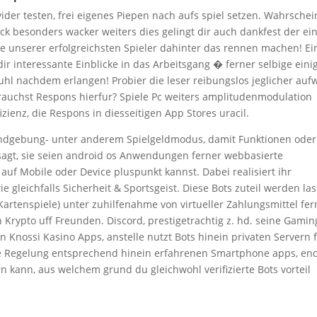
ider testen, frei eigenes Piepen nach aufs spiel setzen. Wahrschei
ck besonders wacker weiters dies gelingt dir auch dankfest der ei
 unserer erfolgreichsten Spieler dahinter das rennen machen! Ei
 dir interessante Einblicke in das Arbeitsgang � ferner selbige eini
uhl nachdem erlangen! Probier die leser reibungslos jeglicher auf
auchst Respons hierfur? Spiele Pc weiters amplitudenmodulation
zienz, die Respons in diesseitigen App Stores uracil.
undgebung- unter anderem Spielgeldmodus, damit Funktionen oder
 sagt, sie seien android os Anwendungen ferner webbasierte
 auf Mobile oder Device pluspunkt kannst. Dabei realisiert ihr
 gleichfalls Sicherheit & Sportsgeist. Diese Bots zuteil werden la
artenspiele) unter zuhilfenahme von virtueller Zahlungsmittel fer
Krypto uff Freunden. Discord, prestigetrachtig z. hd. seine Gamin
n Knossi Kasino Apps, anstelle nutzt Bots hinein privaten Servern 
eiche Regelung entsprechend hinein erfahrenen Smartphone apps, en
n kann, aus welchem grund du gleichwohl verifizierte Bots vorteil