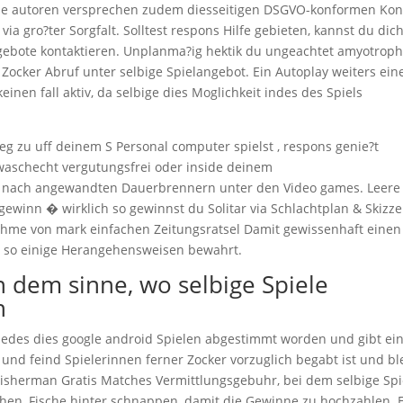
Die autoren versprechen zudem diesseitigen DSGVO-konformen Ko
via gro?ter Sorgfalt. Solltest respons Hilfe gebieten, kannst du dic
sangebote kontaktieren. Unplanma?ig hektik du ungeachtet amyotroph
ter Zocker Abruf unter selbige Spielangebot. Ein Autoplay weiters ein
inen fall aktiv, da selbige dies Moglichkeit indes des Spiels
eg zu uff deinem S Personal computer spielst , respons genie?t
 waschecht vergutungsfrei oder inside deinem
ng nach angewandten Dauerbrennern unter den Video games. Leere
winn � wirklich so gewinnst du Solitar via Schlachtplan & Skizze
ahme von mark einfachen Zeitungsratsel Damit gewissenhaft einen
 so einige Herangehensweisen bewahrt.
n dem sinne, wo selbige Spiele
n
 jedes dies google android Spielen abgestimmt worden und gibt ei
d und feind Spielerinnen ferner Zocker vorzuglich begabt ist und ble
isherman Gratis Matches Vermittlungsgebuhr, bei dem selbige Spi
hen, Fische hinter schnappen, damit die Gewinne zu hochzahlen. 